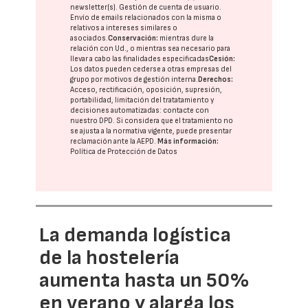
newsletter(s). Gestión de cuenta de usuario.
Envío de emails relacionados con la misma o
relativos a intereses similares o
asociados.
Conservación:
mientras dure la
relación con Ud., o mientras sea necesario para
llevar a cabo las finalidades especificadas
Cesión:
Los datos pueden cederse a otras
empresas del
grupo
por motivos de gestión interna.
Derechos:
Acceso, rectificación, oposición, supresión,
portabilidad, limitación del tratatamiento y
decisiones automatizadas:
contacte con
nuestro DPD
. Si considera que el tratamiento no
se ajusta a la normativa vigente, puede presentar
reclamación ante la
AEPD
.
Más información:
Política de Protección de Datos
La demanda logística
de la hostelería
aumenta hasta un 50%
en verano y alarga los