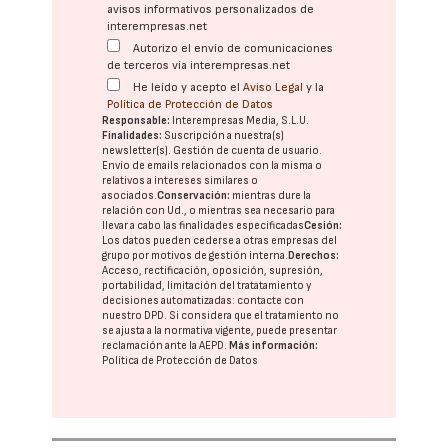
avisos informativos personalizados de
interempresas.net
Autorizo el envío de comunicaciones
de terceros vía interempresas.net
He leído y acepto el
Aviso Legal
y la
Política de Protección de Datos
Responsable:
Interempresas Media, S.L.U.
Finalidades:
Suscripción a nuestra(s)
newsletter(s). Gestión de cuenta de usuario.
Envío de emails relacionados con la misma o
relativos a intereses similares o
asociados.
Conservación:
mientras dure la
relación con Ud., o mientras sea necesario para
llevar a cabo las finalidades especificadas
Cesión:
Los datos pueden cederse a otras
empresas del
grupo
por motivos de gestión interna.
Derechos:
Acceso, rectificación, oposición, supresión,
portabilidad, limitación del tratatamiento y
decisiones automatizadas:
contacte con
nuestro DPD
. Si considera que el tratamiento no
se ajusta a la normativa vigente, puede presentar
reclamación ante la
AEPD
.
Más información:
Política de Protección de Datos