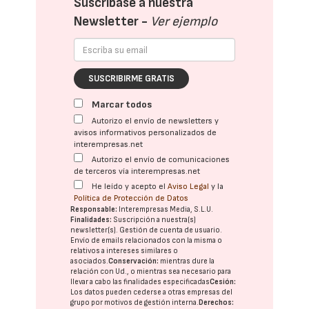
Suscríbase a nuestra
Newsletter -
Ver ejemplo
SUSCRIBIRME GRATIS
Marcar todos
Autorizo el envío de newsletters y
avisos informativos personalizados de
interempresas.net
Autorizo el envío de comunicaciones
de terceros vía interempresas.net
He leído y acepto el
Aviso Legal
y la
Política de Protección de Datos
Responsable:
Interempresas Media, S.L.U.
Finalidades:
Suscripción a nuestra(s)
newsletter(s). Gestión de cuenta de usuario.
Envío de emails relacionados con la misma o
relativos a intereses similares o
asociados.
Conservación:
mientras dure la
relación con Ud., o mientras sea necesario para
llevar a cabo las finalidades especificadas
Cesión:
Los datos pueden cederse a otras
empresas del
grupo
por motivos de gestión interna.
Derechos: