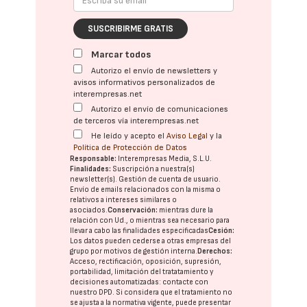
SUSCRIBIRME GRATIS
Marcar todos
Autorizo el envío de newsletters y
avisos informativos personalizados de
interempresas.net
Autorizo el envío de comunicaciones
de terceros vía interempresas.net
He leído y acepto el
Aviso Legal
y la
Política de Protección de Datos
Responsable:
Interempresas Media, S.L.U.
Finalidades:
Suscripción a nuestra(s)
newsletter(s). Gestión de cuenta de usuario.
Envío de emails relacionados con la misma o
relativos a intereses similares o
asociados.
Conservación:
mientras dure la
relación con Ud., o mientras sea necesario para
llevar a cabo las finalidades especificadas
Cesión:
Los datos pueden cederse a otras
empresas del
grupo
por motivos de gestión interna.
Derechos:
Acceso, rectificación, oposición, supresión,
portabilidad, limitación del tratatamiento y
decisiones automatizadas:
contacte con
nuestro DPD
. Si considera que el tratamiento no
se ajusta a la normativa vigente, puede presentar