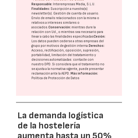
Responsable:
Interempresas Media, S.L.U.
Finalidades:
Suscripción a nuestra(s)
newsletter(s). Gestión de cuenta de usuario.
Envío de emails relacionados con la misma o
relativos a intereses similares o
asociados.
Conservación:
mientras dure la
relación con Ud., o mientras sea necesario para
llevar a cabo las finalidades especificadas
Cesión:
Los datos pueden cederse a otras
empresas del
grupo
por motivos de gestión interna.
Derechos:
Acceso, rectificación, oposición, supresión,
portabilidad, limitación del tratatamiento y
decisiones automatizadas:
contacte con
nuestro DPD
. Si considera que el tratamiento no
se ajusta a la normativa vigente, puede presentar
reclamación ante la
AEPD
.
Más información:
Política de Protección de Datos
La demanda logística
de la hostelería
aumenta hasta un 50%