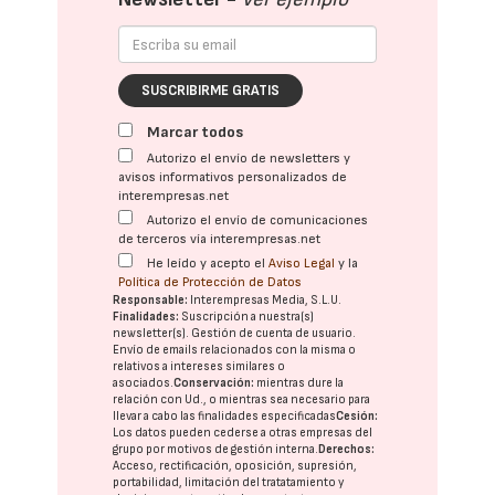
SUSCRIBIRME GRATIS
Marcar todos
Autorizo el envío de newsletters y
avisos informativos personalizados de
interempresas.net
Autorizo el envío de comunicaciones
de terceros vía interempresas.net
He leído y acepto el
Aviso Legal
y la
Política de Protección de Datos
Responsable:
Interempresas Media, S.L.U.
Finalidades:
Suscripción a nuestra(s)
newsletter(s). Gestión de cuenta de usuario.
Envío de emails relacionados con la misma o
relativos a intereses similares o
asociados.
Conservación:
mientras dure la
relación con Ud., o mientras sea necesario para
llevar a cabo las finalidades especificadas
Cesión:
Los datos pueden cederse a otras
empresas del
grupo
por motivos de gestión interna.
Derechos:
Acceso, rectificación, oposición, supresión,
portabilidad, limitación del tratatamiento y