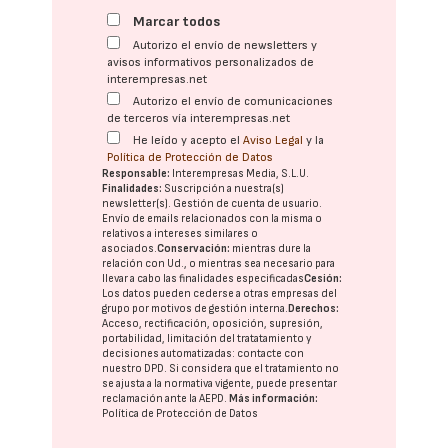
Marcar todos
Autorizo el envío de newsletters y
avisos informativos personalizados de
interempresas.net
Autorizo el envío de comunicaciones
de terceros vía interempresas.net
He leído y acepto el
Aviso Legal
y la
Política de Protección de Datos
Responsable:
Interempresas Media, S.L.U.
Finalidades:
Suscripción a nuestra(s)
newsletter(s). Gestión de cuenta de usuario.
Envío de emails relacionados con la misma o
relativos a intereses similares o
asociados.
Conservación:
mientras dure la
relación con Ud., o mientras sea necesario para
llevar a cabo las finalidades especificadas
Cesión:
Los datos pueden cederse a otras
empresas del
grupo
por motivos de gestión interna.
Derechos:
Acceso, rectificación, oposición, supresión,
portabilidad, limitación del tratatamiento y
decisiones automatizadas:
contacte con
nuestro DPD
. Si considera que el tratamiento no
se ajusta a la normativa vigente, puede presentar
reclamación ante la
AEPD
.
Más información:
Política de Protección de Datos