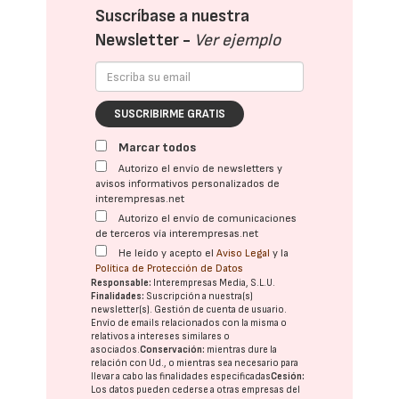
Suscríbase a nuestra
Newsletter -
Ver ejemplo
SUSCRIBIRME GRATIS
Marcar todos
Autorizo el envío de newsletters y
avisos informativos personalizados de
interempresas.net
Autorizo el envío de comunicaciones
de terceros vía interempresas.net
He leído y acepto el
Aviso Legal
y la
Política de Protección de Datos
Responsable:
Interempresas Media, S.L.U.
Finalidades:
Suscripción a nuestra(s)
newsletter(s). Gestión de cuenta de usuario.
Envío de emails relacionados con la misma o
relativos a intereses similares o
asociados.
Conservación:
mientras dure la
relación con Ud., o mientras sea necesario para
llevar a cabo las finalidades especificadas
Cesión:
Los datos pueden cederse a otras
empresas del