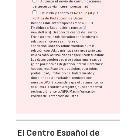
Autorizo el envío de comunicaciones
de terceros vía interempresas.net
He leído y acepto el
Aviso Legal
y la
Política de Protección de Datos
Responsable:
Interempresas Media, S.L.U.
Finalidades:
Suscripción a nuestra(s)
newsletter(s). Gestión de cuenta de usuario.
Envío de emails relacionados con la misma o
relativos a intereses similares o
asociados.
Conservación:
mientras dure la
relación con Ud., o mientras sea necesario para
llevar a cabo las finalidades especificadas
Cesión:
Los datos pueden cederse a otras
empresas del
grupo
por motivos de gestión interna.
Derechos:
Acceso, rectificación, oposición, supresión,
portabilidad, limitación del tratatamiento y
decisiones automatizadas:
contacte con
nuestro DPD
. Si considera que el tratamiento no
se ajusta a la normativa vigente, puede presentar
reclamación ante la
AEPD
.
Más información:
Política de Protección de Datos
El Centro Español de