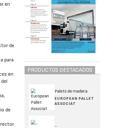
ar en
ctor de
sa para
PRODUCTOS DESTACADOS
nces en
 del
Palets de madera
pa,
EUROPEAN PALLET
ASSOCIAT
io de
irector
...