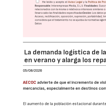
He leído y acepto el
Aviso Legal
y la
Política de Pr
Responsable:
Interempresas Media, S.L.U.
Finalidades:
Suscri
relacionados con la misma o relativos a intereses similares 
llevar a cabo las finalidades especificadas
Cesión:
Los datos p
Acceso, rectificación, oposición, supresión, portabilidad, l
considera que el tratamiento no se ajusta a la normativa vige
Datos
La demanda logística de l
en verano y alarga los rep
05/08/2026
AECOC
advierte de que el incremento de visi
mercancías, especialmente en destinos com
El aumento de la población estacional duran