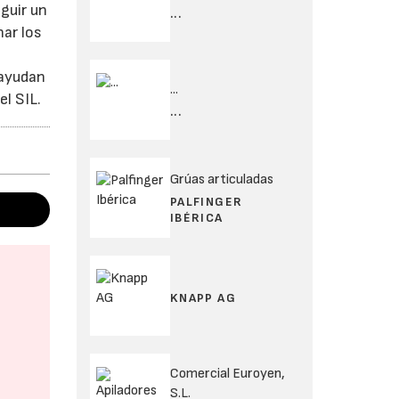
guir un
...
nar los
 ayudan
...
el SIL.
...
Grúas articuladas
PALFINGER
IBÉRICA
KNAPP AG
Comercial Euroyen,
S.L.