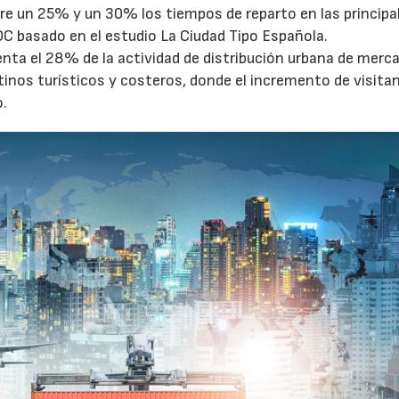
tre un 25% y un 30% los tiempos de reparto en las principa
OC basado en el estudio La Ciudad Tipo Española.
enta el 28% de la actividad de distribución urbana de merc
27/07/2026
29/07/2026
tinos turísticos y costeros, donde el incremento de visita
o.