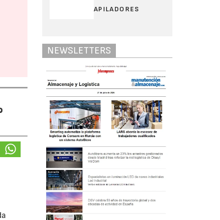
APILADORES
NEWSLETTERS
%
da