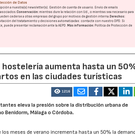
otección de Datos
pción a nuestra(s) newsletter(s). Gestión de cuenta de usuario. Envío de emails
o asociados.
Conservación:
mientras dure la relación con Ud., o mientras sea necesario para
ueden cederse a otras
empresas del grupo
por motivos de gestión interna.
Derechos:
imitación del tratatamiento y decisiones automatizadas:
contacte con nuestro DPD
. Si
nte, puede presentar reclamación ante la
AEPD
.
Más información:
Política de Protección de
a hostelería aumenta hasta un 50
artos en las ciudades turísticas
1216
tantes eleva la presión sobre la distribución urbana de
o Benidorm, Málaga o Córdoba.
te los meses de verano incrementa hasta un 50% la deman