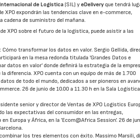
Internacional de Logística
(SIL) y
eDelivery
que tendrá lug
s de XPO expondrán las tendencias clave en e-commerce,
 la cadena de suministro del mañana.
e XPO sobre el futuro de la logística, puede asistir a las
.0: Cómo transformar los datos en valor. Sergio Gellida, dire
rticipará en la mesa redonda titulada 'Grandes Datos e
rmar datos en valor' donde definirá la estrategia de la empre
ue la diferencia. XPO cuenta con un equipo de más de 1.700
e datos de todo el mundo, dedicados a ser pioneros en ava
mmerce. 26 de junio de 10.00 a 11.30 h en la Sala Logística
idente senior y director de Ventas de XPO Logistics Euro
o las expectativas del consumidor en las entregas,
en Europa y África, en la 'Ecom@Africa Session'. 26 de jun
Barcelona.
combinar los tres elementos con éxito. Massimo Marsili, d