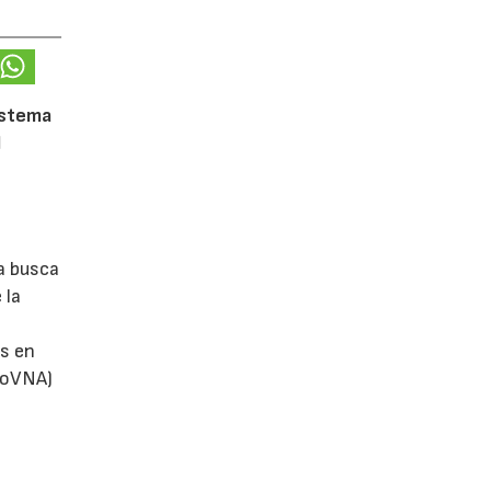
istema
l
a busca
 la
s en
utoVNA)