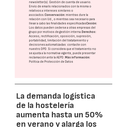
newsletter(s). Gestión de cuenta de usuario.
Envío de emails relacionados con la misma o
relativos a intereses similares o
asociados.
Conservación:
mientras dure la
relación con Ud., o mientras sea necesario para
llevar a cabo las finalidades especificadas
Cesión:
Los datos pueden cederse a otras
empresas del
grupo
por motivos de gestión interna.
Derechos:
Acceso, rectificación, oposición, supresión,
portabilidad, limitación del tratatamiento y
decisiones automatizadas:
contacte con
nuestro DPD
. Si considera que el tratamiento no
se ajusta a la normativa vigente, puede presentar
reclamación ante la
AEPD
.
Más información:
Política de Protección de Datos
La demanda logística
de la hostelería
aumenta hasta un 50%
en verano y alarga los