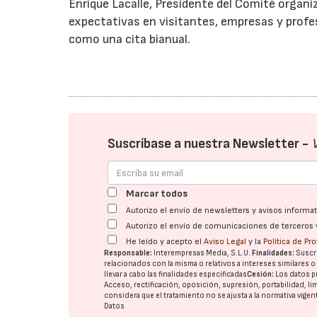
Enrique Lacalle, Presidente del Comité organiz
expectativas en visitantes, empresas y profes
como una cita bianual.
Suscríbase a nuestra Newsletter -
Marcar todos
Autorizo el envío de newsletters y avisos inform
Autorizo el envío de comunicaciones de terceros 
He leído y acepto el
Aviso Legal
y la
Política de Pr
Responsable:
Interempresas Media, S.L.U.
Finalidades:
Suscri
relacionados con la misma o relativos a intereses similares 
llevar a cabo las finalidades especificadas
Cesión:
Los datos p
Acceso, rectificación, oposición, supresión, portabilidad, l
considera que el tratamiento no se ajusta a la normativa vige
Datos