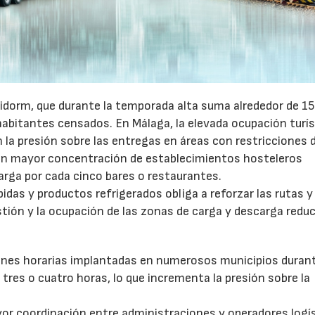
27/07/2026
29/07/2026
idorm, que durante la temporada alta suma alrededor de 1
habitantes censados. En Málaga, la elevada ocupación turís
la presión sobre las entregas en áreas con restricciones 
con mayor concentración de establecimientos hosteleros
arga por cada cinco bares o restaurantes.
as y productos refrigerados obliga a reforzar las rutas y 
stión y la ocupación de las zonas de carga y descarga reduc
ones horarias implantadas en numerosos municipios durant
tres o cuatro horas, lo que incrementa la presión sobre la
or coordinación entre administraciones y operadores logí