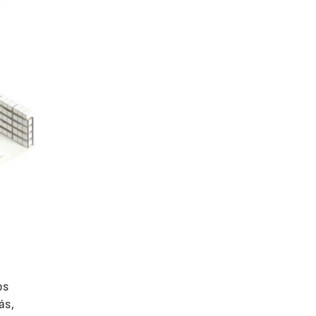
os
ás,