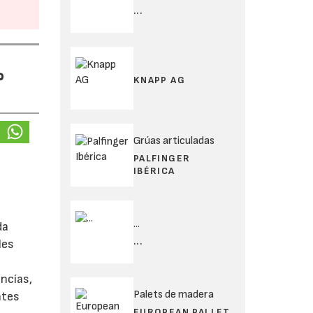
...
%
KNAPP AG
Grúas articuladas
PALFINGER
IBÉRICA
...
da
...
les
ancías,
Palets de madera
ntes
EUROPEAN PALLET