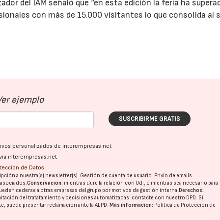
ador del IAM señaló que “en esta edición la feria ha supera
ionales con más de 15.000 visitantes lo que consolida al 
Ver ejemplo
SUSCRIBIRME GRATIS
ativos personalizados de interempresas.net
vía interempresas.net
otección de Datos
pción a nuestra(s) newsletter(s). Gestión de cuenta de usuario. Envío de emails
o asociados.
Conservación:
mientras dure la relación con Ud., o mientras sea necesario para
ueden cederse a otras
empresas del grupo
por motivos de gestión interna.
Derechos:
imitación del tratatamiento y decisiones automatizadas:
contacte con nuestro DPD
. Si
nte, puede presentar reclamación ante la
AEPD
.
Más información:
Política de Protección de