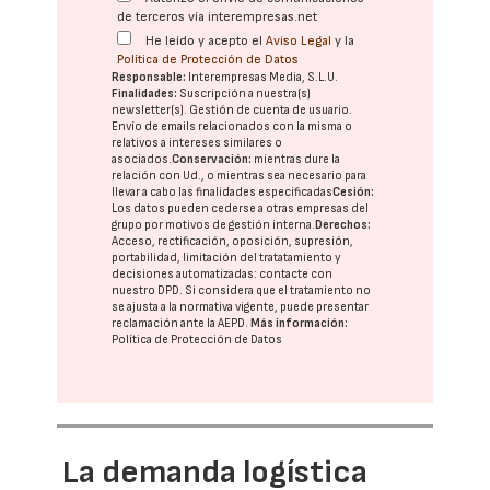
de terceros vía interempresas.net
He leído y acepto el
Aviso Legal
y la
Política de Protección de Datos
Responsable:
Interempresas Media, S.L.U.
Finalidades:
Suscripción a nuestra(s)
newsletter(s). Gestión de cuenta de usuario.
Envío de emails relacionados con la misma o
relativos a intereses similares o
asociados.
Conservación:
mientras dure la
relación con Ud., o mientras sea necesario para
llevar a cabo las finalidades especificadas
Cesión:
Los datos pueden cederse a otras
empresas del
grupo
por motivos de gestión interna.
Derechos:
Acceso, rectificación, oposición, supresión,
portabilidad, limitación del tratatamiento y
decisiones automatizadas:
contacte con
nuestro DPD
. Si considera que el tratamiento no
se ajusta a la normativa vigente, puede presentar
reclamación ante la
AEPD
.
Más información:
Política de Protección de Datos
La demanda logística