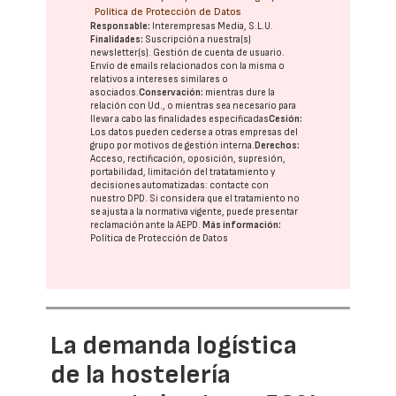
Política de Protección de Datos
Responsable:
Interempresas Media, S.L.U.
Finalidades:
Suscripción a nuestra(s)
newsletter(s). Gestión de cuenta de usuario.
Envío de emails relacionados con la misma o
relativos a intereses similares o
asociados.
Conservación:
mientras dure la
relación con Ud., o mientras sea necesario para
llevar a cabo las finalidades especificadas
Cesión:
Los datos pueden cederse a otras
empresas del
grupo
por motivos de gestión interna.
Derechos:
Acceso, rectificación, oposición, supresión,
portabilidad, limitación del tratatamiento y
decisiones automatizadas:
contacte con
nuestro DPD
. Si considera que el tratamiento no
se ajusta a la normativa vigente, puede presentar
reclamación ante la
AEPD
.
Más información:
Política de Protección de Datos
La demanda logística
de la hostelería