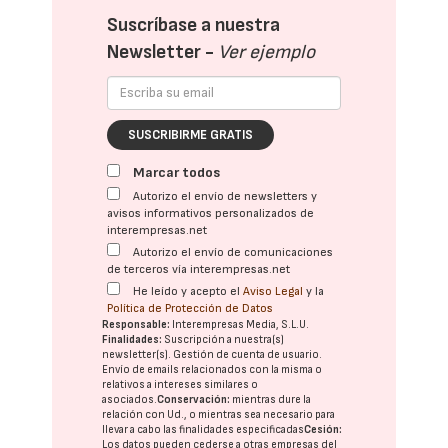
Suscríbase a nuestra
Newsletter -
Ver ejemplo
SUSCRIBIRME GRATIS
Marcar todos
Autorizo el envío de newsletters y
avisos informativos personalizados de
interempresas.net
Autorizo el envío de comunicaciones
de terceros vía interempresas.net
He leído y acepto el
Aviso Legal
y la
Política de Protección de Datos
Responsable:
Interempresas Media, S.L.U.
Finalidades:
Suscripción a nuestra(s)
newsletter(s). Gestión de cuenta de usuario.
Envío de emails relacionados con la misma o
relativos a intereses similares o
asociados.
Conservación:
mientras dure la
relación con Ud., o mientras sea necesario para
llevar a cabo las finalidades especificadas
Cesión:
Los datos pueden cederse a otras
empresas del