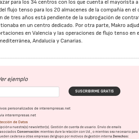
azar para los 34 centros con los que cuenta el mayorista a 
del flujo tenso para los 20 almacenes de la compañía en el
ón de tres años está pendiente de la subrogación de contr
stionaba en un centro dedicado. Por otra parte, Makro adjud
rtaciones en Valencia y las operaciones de flujo tenso en e
mediterránea, Andalucía y Canarias.
Ver ejemplo
SUSCRIBIRME GRATIS
ativos personalizados de interempresas.net
vía interempresas.net
otección de Datos
pción a nuestra(s) newsletter(s). Gestión de cuenta de usuario. Envío de emails
o asociados.
Conservación:
mientras dure la relación con Ud., o mientras sea necesario para
ueden cederse a otras
empresas del grupo
por motivos de gestión interna.
Derechos: