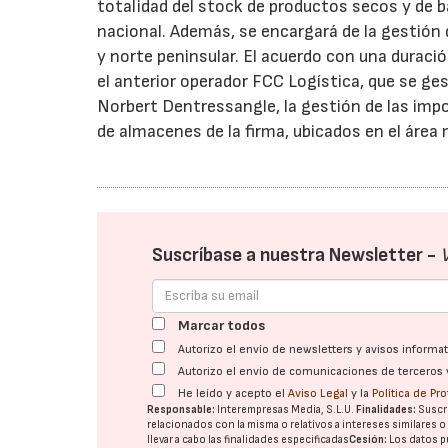
totalidad del stock de productos secos y de b
nacional. Además, se encargará de la gestión 
y norte peninsular. El acuerdo con una duraci
el anterior operador FCC Logística, que se ge
Norbert Dentressangle, la gestión de las impo
de almacenes de la firma, ubicados en el área 
Suscríbase a nuestra Newsletter -
Marcar todos
Autorizo el envío de newsletters y avisos inform
Autorizo el envío de comunicaciones de terceros 
He leído y acepto el
Aviso Legal
y la
Política de Pr
Responsable:
Interempresas Media, S.L.U.
Finalidades:
Suscri
relacionados con la misma o relativos a intereses similares 
llevar a cabo las finalidades especificadas
Cesión:
Los datos p