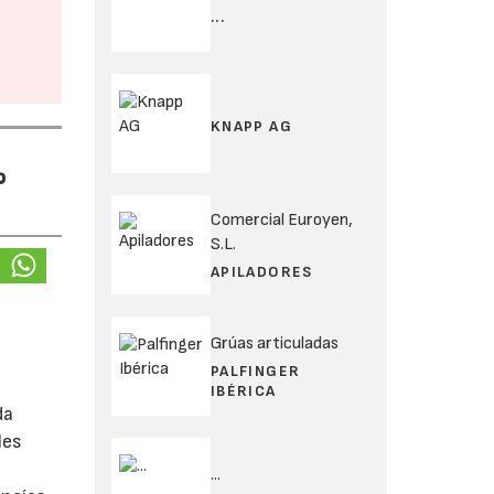
...
KNAPP AG
%
Comercial Euroyen,
S.L.
APILADORES
Grúas articuladas
PALFINGER
IBÉRICA
da
les
...