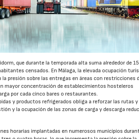
27/07/2026
29/07/2026
idorm, que durante la temporada alta suma alrededor de 1
habitantes censados. En Málaga, la elevada ocupación turís
la presión sobre las entregas en áreas con restricciones 
con mayor concentración de establecimientos hosteleros
arga por cada cinco bares o restaurantes.
as y productos refrigerados obliga a reforzar las rutas y 
stión y la ocupación de las zonas de carga y descarga reduc
ones horarias implantadas en numerosos municipios durant
tres o cuatro horas, lo que incrementa la presión sobre la