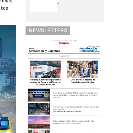
ancías,
...
ntes
NEWSLETTERS