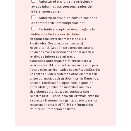
Autorizo el envío de newsletters y
avisos informativos personalizados de
interempresas.net
Autorizo el envío de comunicaciones
de terceros vía interempresas.net
He leído y acepto el
Aviso Legal
y la
Política de Protección de Datos
Responsable:
Interempresas Media, S.L.U.
Finalidades:
Suscripción a nuestra(s)
newsletter(s). Gestión de cuenta de usuario.
Envío de emails relacionados con la misma o
relativos a intereses similares o
asociados.
Conservación:
mientras dure la
relación con Ud., o mientras sea necesario para
llevar a cabo las finalidades especificadas
Cesión:
Los datos pueden cederse a otras
empresas del
grupo
por motivos de gestión interna.
Derechos:
Acceso, rectificación, oposición, supresión,
portabilidad, limitación del tratatamiento y
decisiones automatizadas:
contacte con
nuestro DPD
. Si considera que el tratamiento no
se ajusta a la normativa vigente, puede presentar
reclamación ante la
AEPD
.
Más información:
Política de Protección de Datos