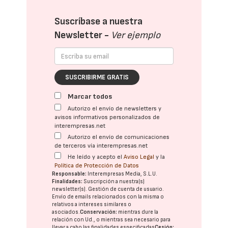
Suscríbase a nuestra
Newsletter -
Ver ejemplo
SUSCRIBIRME GRATIS
Marcar todos
Autorizo el envío de newsletters y
avisos informativos personalizados de
interempresas.net
Autorizo el envío de comunicaciones
de terceros vía interempresas.net
He leído y acepto el
Aviso Legal
y la
Política de Protección de Datos
Responsable:
Interempresas Media, S.L.U.
Finalidades:
Suscripción a nuestra(s)
newsletter(s). Gestión de cuenta de usuario.
Envío de emails relacionados con la misma o
relativos a intereses similares o
asociados.
Conservación:
mientras dure la
relación con Ud., o mientras sea necesario para
llevar a cabo las finalidades especificadas
Cesión: