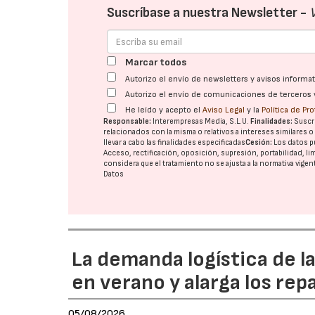
Suscríbase a nuestra Newsletter -
Marcar todos
Autorizo el envío de newsletters y avisos inform
Autorizo el envío de comunicaciones de terceros 
He leído y acepto el
Aviso Legal
y la
Política de Pr
Responsable:
Interempresas Media, S.L.U.
Finalidades:
Suscri
relacionados con la misma o relativos a intereses similares 
llevar a cabo las finalidades especificadas
Cesión:
Los datos p
Acceso, rectificación, oposición, supresión, portabilidad, l
considera que el tratamiento no se ajusta a la normativa vige
Datos
La demanda logística de l
en verano y alarga los rep
05/08/2026