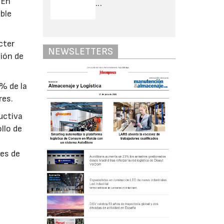
 En
...
ble
cter
NEWSLETTERS
ión de
% de la
res.
uctiva
llo de
nes de