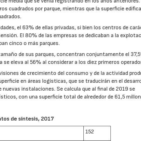
icie media que se venía registrando en los años anteriores.
s cuadrados por parque, mientras que la superficie edifica
uadrados.
ades, el 63% de ellas privadas, si bien los centros de cará
nsión. El 80% de las empresas se dedicaban a la explotac
ban cinco o más parques.
 tamaño de sus parques, concentran conjuntamente el 37,5
ta se eleva al 56% al considerar a los diez primeros operado
visiones de crecimiento del consumo y de la actividad prod
rficie en áreas logísticas, que se traducirán en el desarro
uevas instalaciones. Se calcula que al final de 2019 se
ticos, con una superficie total de alrededor de 61,5 millo
tos de síntesis, 2017
152