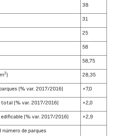
38
31
27/07/2026
29/07/2026
25
58
58,75
2
 m
)
28,35
parques (% var. 2017/2016)
+7,0
e total (% var. 2017/2016)
+2,0
e edificable (% var. 2017/2016)
+2,9
el número de parques