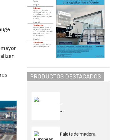
 auge
a mayor
calizan
tros
PRODUCTOS DESTACADOS
...
...
Palets de madera