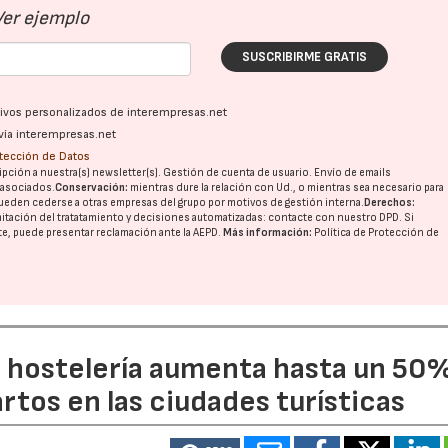
Ver ejemplo
SUSCRIBIRME GRATIS
ativos personalizados de interempresas.net
vía interempresas.net
otección de Datos
pción a nuestra(s) newsletter(s). Gestión de cuenta de usuario. Envío de emails
o asociados.
Conservación:
mientras dure la relación con Ud., o mientras sea necesario para
ueden cederse a otras
empresas del grupo
por motivos de gestión interna.
Derechos:
imitación del tratatamiento y decisiones automatizadas:
contacte con nuestro DPD
. Si
nte, puede presentar reclamación ante la
AEPD
.
Más información:
Política de Protección de
a hostelería aumenta hasta un 50
artos en las ciudades turísticas