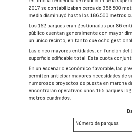
retomó la tendencia de reducción de la superf
2017 se contabilizaban cerca de 386.500 metro
media disminuyó hasta los 186.500 metros c
Los 152 parques eran gestionados por 86 entid
público cuentan generalmente con mayor dime
un único recinto, en tanto que ocho gestiona
Las cinco mayores entidades, en función del
superficie edificable total. Esta cuota conjun
En un escenario económico favorable, las pre
permiten anticipar mayores necesidades de supe
numerosos proyectos de puesta en marcha de n
encontrarán operativos unos 165 parques logís
metros cuadrados.
Da
Número de parques