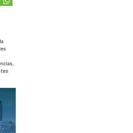
da
les
ancías,
ntes