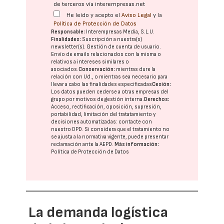
de terceros vía interempresas.net
He leído y acepto el
Aviso Legal
y la
Política de Protección de Datos
Responsable:
Interempresas Media, S.L.U.
Finalidades:
Suscripción a nuestra(s)
newsletter(s). Gestión de cuenta de usuario.
Envío de emails relacionados con la misma o
relativos a intereses similares o
asociados.
Conservación:
mientras dure la
relación con Ud., o mientras sea necesario para
llevar a cabo las finalidades especificadas
Cesión:
Los datos pueden cederse a otras
empresas del
grupo
por motivos de gestión interna.
Derechos:
Acceso, rectificación, oposición, supresión,
portabilidad, limitación del tratatamiento y
decisiones automatizadas:
contacte con
nuestro DPD
. Si considera que el tratamiento no
se ajusta a la normativa vigente, puede presentar
reclamación ante la
AEPD
.
Más información:
Política de Protección de Datos
La demanda logística