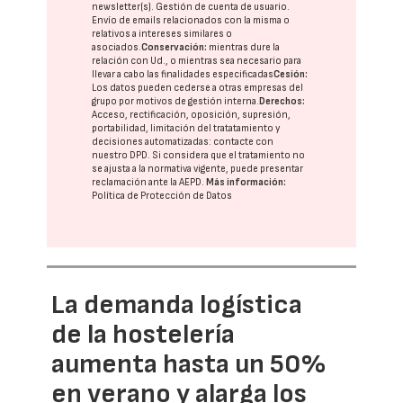
newsletter(s). Gestión de cuenta de usuario.
Envío de emails relacionados con la misma o
relativos a intereses similares o
asociados.
Conservación:
mientras dure la
relación con Ud., o mientras sea necesario para
llevar a cabo las finalidades especificadas
Cesión:
Los datos pueden cederse a otras
empresas del
grupo
por motivos de gestión interna.
Derechos:
Acceso, rectificación, oposición, supresión,
portabilidad, limitación del tratatamiento y
decisiones automatizadas:
contacte con
nuestro DPD
. Si considera que el tratamiento no
se ajusta a la normativa vigente, puede presentar
reclamación ante la
AEPD
.
Más información:
Política de Protección de Datos
La demanda logística
de la hostelería
aumenta hasta un 50%
en verano y alarga los