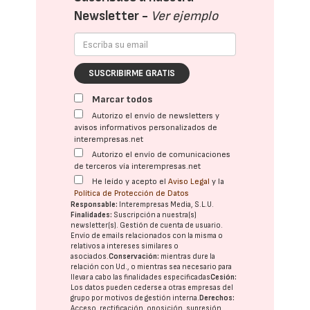
Newsletter -
Ver ejemplo
SUSCRIBIRME GRATIS
Marcar todos
Autorizo el envío de newsletters y
avisos informativos personalizados de
interempresas.net
Autorizo el envío de comunicaciones
de terceros vía interempresas.net
He leído y acepto el
Aviso Legal
y la
Política de Protección de Datos
Responsable:
Interempresas Media, S.L.U.
Finalidades:
Suscripción a nuestra(s)
newsletter(s). Gestión de cuenta de usuario.
Envío de emails relacionados con la misma o
relativos a intereses similares o
asociados.
Conservación:
mientras dure la
relación con Ud., o mientras sea necesario para
llevar a cabo las finalidades especificadas
Cesión:
Los datos pueden cederse a otras
empresas del
grupo
por motivos de gestión interna.
Derechos:
Acceso, rectificación, oposición, supresión,