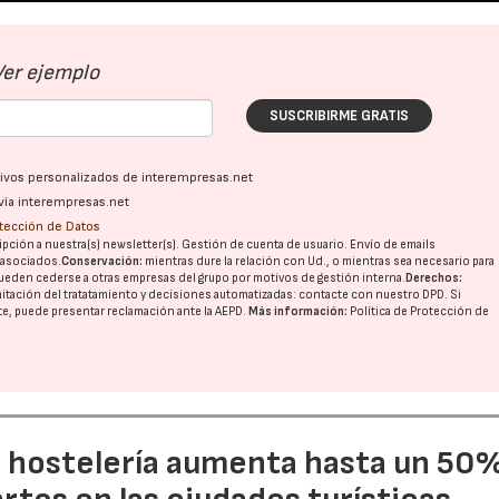
Ver ejemplo
SUSCRIBIRME GRATIS
ativos personalizados de interempresas.net
vía interempresas.net
otección de Datos
pción a nuestra(s) newsletter(s). Gestión de cuenta de usuario. Envío de emails
o asociados.
Conservación:
mientras dure la relación con Ud., o mientras sea necesario para
ueden cederse a otras
empresas del grupo
por motivos de gestión interna.
Derechos:
imitación del tratatamiento y decisiones automatizadas:
contacte con nuestro DPD
. Si
nte, puede presentar reclamación ante la
AEPD
.
Más información:
Política de Protección de
a hostelería aumenta hasta un 50