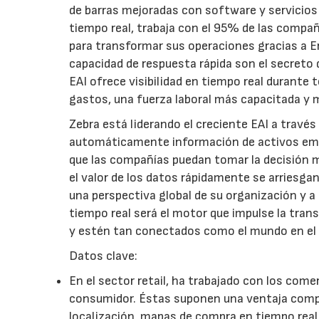
de barras mejoradas con software y servicios p
tiempo real, trabaja con el 95% de las compa
para transformar sus operaciones gracias a Ent
capacidad de respuesta rápida son el secreto 
EAI ofrece visibilidad en tiempo real durante
gastos, una fuerza laboral más capacitada y
Zebra está liderando el creciente EAI a travé
automáticamente información de activos empr
que las compañías puedan tomar la decisión 
el valor de los datos rápidamente se arriesga
una perspectiva global de su organización y a 
tiempo real será el motor que impulse la tra
y estén tan conectados como el mundo en el 
Datos clave:
En el sector retail, ha trabajado con los come
consumidor. Éstas suponen una ventaja compe
localización, mapas de compra en tiempo real