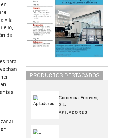
 en
ara
e y la
 ello,
ión de
es para
ovechan
PRODUCTOS DESTACADOS
ener
 en
gentes
Comercial Euroyen,
S.L.
APILADORES
zar al
 en
...