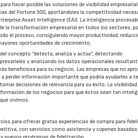
ara hacer posible las soluciones de visibilidad empresarial
ñías del Fortune 500, aportándoles la competitividad neces
erprise Asset Intelligence (EAI). La inteligencia procesabl
de la transformación empresarial en todos los sectores, por
 todo el proceso, consiguiendo mayor productividad, reducc
 mayores oportunidades de crecimiento.
s del concepto “detecta, analiza y actúa”, detectando
esariales y analizando los datos operacionales resultant
más beneficiosa para su negocio. Las empresas que no apr
n a perder información importante que podría ayudarles a t
tomar decisiones de relevancia para su éxito. La visibilidad
nsformación de los negocios para que éstos sean tan inteli
que vivimos.
rcios para ofrecer gratas experiencias de compra para fideli
titiva, con servicios como asistencia y cupones basados
 y nuevos programas de fidelización.