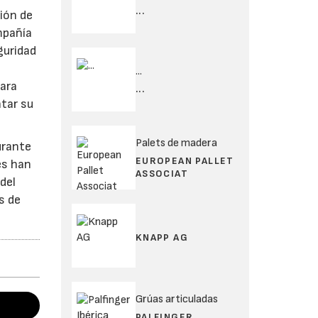
...
ión de
mpañía
guridad
...
para
...
tar su
Palets de madera
urante
EUROPEAN PALLET
es han
ASSOCIAT
del
s de
KNAPP AG
Grúas articuladas
PALFINGER