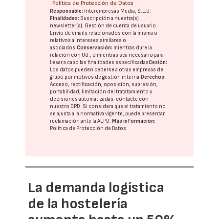
Política de Protección de Datos
Responsable:
Interempresas Media, S.L.U.
Finalidades:
Suscripción a nuestra(s)
newsletter(s). Gestión de cuenta de usuario.
Envío de emails relacionados con la misma o
relativos a intereses similares o
asociados.
Conservación:
mientras dure la
relación con Ud., o mientras sea necesario para
llevar a cabo las finalidades especificadas
Cesión:
Los datos pueden cederse a otras
empresas del
grupo
por motivos de gestión interna.
Derechos:
Acceso, rectificación, oposición, supresión,
portabilidad, limitación del tratatamiento y
decisiones automatizadas:
contacte con
nuestro DPD
. Si considera que el tratamiento no
se ajusta a la normativa vigente, puede presentar
reclamación ante la
AEPD
.
Más información:
Política de Protección de Datos
La demanda logística
de la hostelería