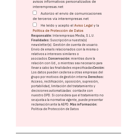
avisos informativos personalizados de
interempresas.net
Autorizo el envío de comunicaciones
de terceros vía interempresas.net
He leído y acepto el
Aviso Legal
y la
Política de Protección de Datos
Responsable:
Interempresas Media, S.L.U.
Finalidades:
Suscripción a nuestra(s)
newsletter(s). Gestión de cuenta de usuario.
Envío de emails relacionados con la misma o
relativos a intereses similares o
asociados.
Conservación:
mientras dure la
relación con Ud., o mientras sea necesario para
llevar a cabo las finalidades especificadas
Cesión:
Los datos pueden cederse a otras
empresas del
grupo
por motivos de gestión interna.
Derechos:
Acceso, rectificación, oposición, supresión,
portabilidad, limitación del tratatamiento y
decisiones automatizadas:
contacte con
nuestro DPD
. Si considera que el tratamiento no
se ajusta a la normativa vigente, puede presentar
reclamación ante la
AEPD
.
Más información:
Política de Protección de Datos