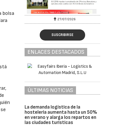
a bolsa
27/07/2026
lara
SUSCRIBIRSE
ENLACES DESTACADOS
está
.
ar,
ÚLTIMAS NOTICIAS
de
quién
La demanda logística de la
 se
hostelería aumenta hasta un 50%
en verano y alarga los repartos en
las ciudades turísticas