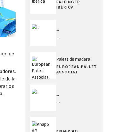
PALFINGER
IBÉRICA
...
...
ción de
Palets de madera
EUROPEAN PALLET
jadores.
ASSOCIAT
e de la
orarios
a.
...
...
KNAPP AG