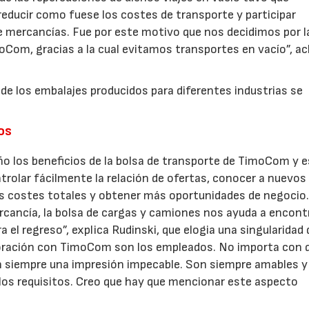
reducir como fuese los costes de transporte y participar
e mercancías. Fue por este motivo que nos decidimos por l
27/07/2026
29/07/2026
om, gracias a la cual evitamos transportes en vacío”, ac
de los embalajes producidos para diferentes industrias se
os
ño los beneficios de la bolsa de transporte de TimoCom y 
rolar fácilmente la relación de ofertas, conocer a nuevos
los costes totales y obtener más oportunidades de negocio
rcancía, la bolsa de cargas y camiones nos ayuda a encontr
 el regreso”, explica Rudinski, que elogia una singularidad 
boración con TimoCom son los empleados. No importa con 
n siempre una impresión impecable. Son siempre amables y
los requisitos. Creo que hay que mencionar este aspecto