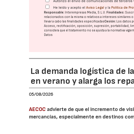
Autorizo el envío de comunicaciones de terceros 
He leído y acepto el
Aviso Legal
y la
Política de Pr
Responsable:
Interempresas Media, S.L.U.
Finalidades:
Suscri
relacionados con la misma o relativos a intereses similares 
llevar a cabo las finalidades especificadas
Cesión:
Los datos p
Acceso, rectificación, oposición, supresión, portabilidad, l
considera que el tratamiento no se ajusta a la normativa vige
Datos
La demanda logística de l
en verano y alarga los rep
05/08/2026
AECOC
advierte de que el incremento de visi
mercancías, especialmente en destinos com