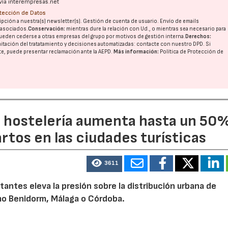
vía interempresas.net
otección de Datos
pción a nuestra(s) newsletter(s). Gestión de cuenta de usuario. Envío de emails
o asociados.
Conservación:
mientras dure la relación con Ud., o mientras sea necesario para
ueden cederse a otras
empresas del grupo
por motivos de gestión interna.
Derechos:
imitación del tratatamiento y decisiones automatizadas:
contacte con nuestro DPD
. Si
nte, puede presentar reclamación ante la
AEPD
.
Más información:
Política de Protección de
a hostelería aumenta hasta un 50
artos en las ciudades turísticas
3611
tantes eleva la presión sobre la distribución urbana de
o Benidorm, Málaga o Córdoba.