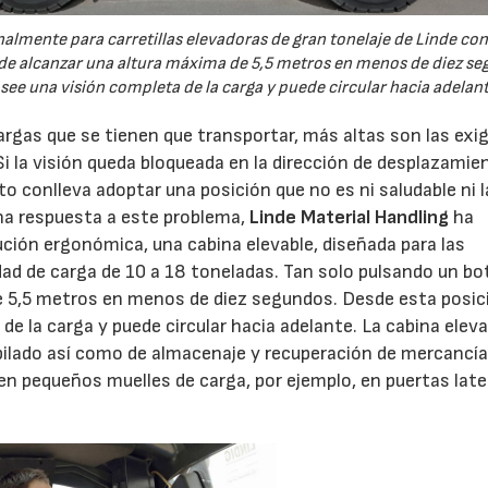
nalmente para carretillas elevadoras de gran tonelaje de Linde co
 de alcanzar una altura máxima de 5,5 metros en menos de diez se
see una visión completa de la carga y puede circular hacia adelant
gas que se tienen que transportar, más altas son las exi
Si la visión queda bloqueada en la dirección de desplazamien
to conlleva adoptar una posición que no es ni saludable ni 
na respuesta a este problema,
Linde Material Handling
ha
ión ergonómica, una cabina elevable, diseñada para las
dad de carga de 10 a 18 toneladas. Tan solo pulsando un bo
de 5,5 metros en menos de diez segundos. Desde esta posic
de la carga y puede circular hacia adelante. La cabina eleva
pilado así como de almacenaje y recuperación de mercancí
n pequeños muelles de carga, por ejemplo, en puertas late