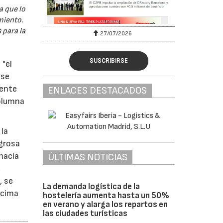
a que lo
miento.
 para la
27/07/2026
SUSCRIBIRSE
 "el
 se
iente
ENLACES DESTACADOS
columna
 la
igrosa
 hacia
ÚLTIMAS NOTICIAS
,
, se
La demanda logística de la
ncima
hostelería aumenta hasta un 50%
en verano y alarga los repartos en
las ciudades turísticas