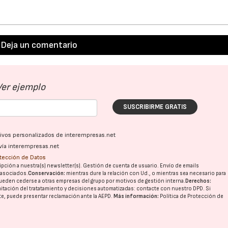
Deja un comentario
Ver ejemplo
SUSCRIBIRME GRATIS
ativos personalizados de interempresas.net
vía interempresas.net
otección de Datos
pción a nuestra(s) newsletter(s). Gestión de cuenta de usuario. Envío de emails
o asociados.
Conservación:
mientras dure la relación con Ud., o mientras sea necesario para
ueden cederse a otras
empresas del grupo
por motivos de gestión interna.
Derechos:
imitación del tratatamiento y decisiones automatizadas:
contacte con nuestro DPD
. Si
nte, puede presentar reclamación ante la
AEPD
.
Más información:
Política de Protección de