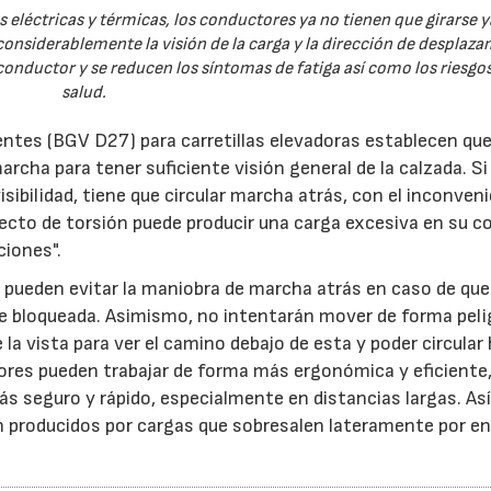
las eléctricas y térmicas, los conductores ya no tienen que girarse y
considerablemente la visión de la carga y la dirección de desplaza
conductor y se reducen los síntomas de fatiga así como los riesgos
27/07/2026
29/07/2026
salud.
tes (BGV D27) para carretillas elevadoras establecen que
archa para tener suficiente visión general de la calzada. Si
sibilidad, tiene que circular marcha atrás, con el inconven
efecto de torsión puede producir una carga excesiva en su 
ciones".
 pueden evitar la maniobra de marcha atrás en caso de que
de bloqueada. Asimismo, no intentarán mover de forma pel
e la vista para ver el camino debajo de esta y poder circular
ores pueden trabajar de forma más ergonómica y eficiente
s seguro y rápido, especialmente en distancias largas. Así
ón producidos por cargas que sobresalen lateramente por e