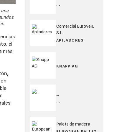
...
n una
gundos.
e.
Comercial Euroyen,
S.L.
gencias
APILADORES
to, el
la más
KNAPP AG
tón,
ión
ble
...
as
...
rales
Palets de madera
EUROPEAN PALLET