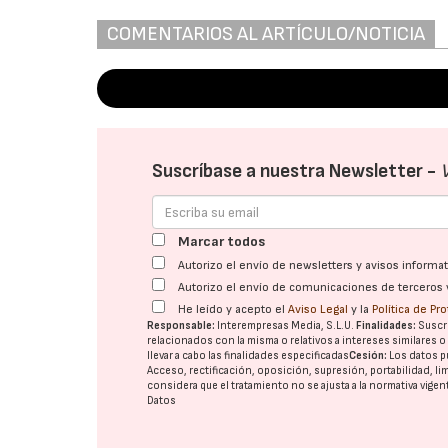
COMENTARIOS AL ARTÍCULO/NOTICIA
Suscríbase a nuestra Newsletter -
Marcar todos
Autorizo el envío de newsletters y avisos inform
Autorizo el envío de comunicaciones de terceros 
He leído y acepto el
Aviso Legal
y la
Política de Pr
Responsable:
Interempresas Media, S.L.U.
Finalidades:
Suscri
relacionados con la misma o relativos a intereses similares 
llevar a cabo las finalidades especificadas
Cesión:
Los datos p
Acceso, rectificación, oposición, supresión, portabilidad, l
considera que el tratamiento no se ajusta a la normativa vige
Datos