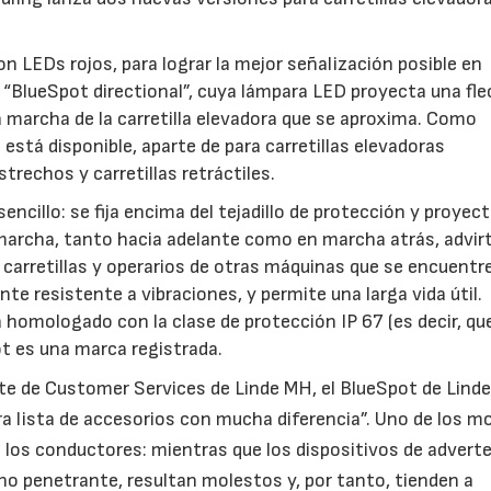
n LEDs rojos, para lograr la mejor señalización posible en
l “BlueSpot directional”, cuya lámpara LED proyecta una fl
la marcha de la carretilla elevadora que se aproxima. Como
está disponible, aparte de para carretillas elevadoras
strechos y carretillas retráctiles.
cillo: se fija encima del tejadillo de protección y proyec
a marcha, tanto hacia adelante como en marcha atrás, advir
carretillas y operarios de otras máquinas que se encuentre
te resistente a vibraciones, y permite una larga vida útil.
homologado con la clase de protección IP 67 (es decir, qu
ot es una marca registrada.
e de Customer Services de Linde MH, el BlueSpot de Linde
ra lista de accesorios con mucha diferencia”. Uno de los m
de los conductores: mientras que los dispositivos de advert
no penetrante, resultan molestos y, por tanto, tienden a