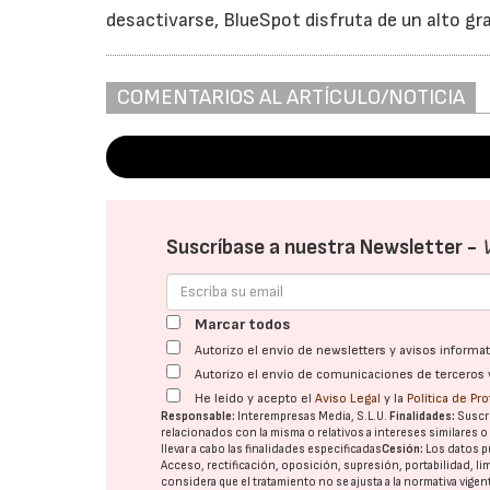
desactivarse, BlueSpot disfruta de un alto gr
COMENTARIOS AL ARTÍCULO/NOTICIA
Suscríbase a nuestra Newsletter -
Marcar todos
Autorizo el envío de newsletters y avisos inform
Autorizo el envío de comunicaciones de terceros 
He leído y acepto el
Aviso Legal
y la
Política de Pr
Responsable:
Interempresas Media, S.L.U.
Finalidades:
Suscri
relacionados con la misma o relativos a intereses similares 
llevar a cabo las finalidades especificadas
Cesión:
Los datos p
Acceso, rectificación, oposición, supresión, portabilidad, l
considera que el tratamiento no se ajusta a la normativa vige