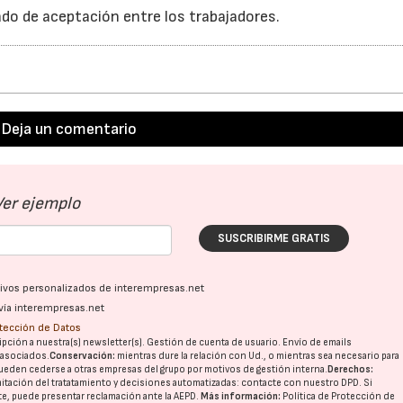
ado de aceptación entre los trabajadores.
Deja un comentario
Ver ejemplo
SUSCRIBIRME GRATIS
ativos personalizados de interempresas.net
vía interempresas.net
otección de Datos
pción a nuestra(s) newsletter(s). Gestión de cuenta de usuario. Envío de emails
o asociados.
Conservación:
mientras dure la relación con Ud., o mientras sea necesario para
ueden cederse a otras
empresas del grupo
por motivos de gestión interna.
Derechos:
imitación del tratatamiento y decisiones automatizadas:
contacte con nuestro DPD
. Si
nte, puede presentar reclamación ante la
AEPD
.
Más información:
Política de Protección de