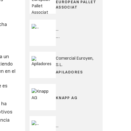
EUROPEAN PALLET
ASSOCIAT
echa
...
...
ta un
Comercial Euroyen,
tiendo
S.L.
n en el
APILADORES
e es
KNAPP AG
 ha
otivos
encia
...