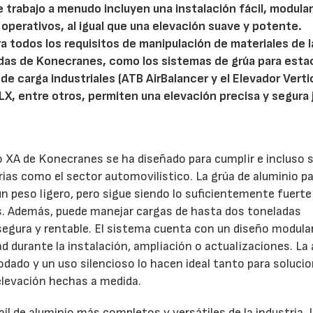
 trabajo a menudo incluyen una instalación fácil, modula
perativos, al igual que una elevación suave y potente.
 todos los requisitos de manipulación de materiales de l
adas de Konecranes, como los sistemas de grúa para esta
de carga industriales (ATB AirBalancer y el Elevador Verti
LX, entre otros, permiten una elevación precisa y segura 
o XA de Konecranes se ha diseñado para cumplir e incluso 
rias como el sector automovilístico. La grúa de aluminio p
n peso ligero, pero sigue siendo lo suficientemente fuerte
s. Además, puede manejar cargas de hasta dos toneladas
 segura y rentable. El sistema cuenta con un diseño modular
d durante la instalación, ampliación o actualizaciones. La 
 rodado y un uso silencioso lo hacen ideal tanto para soluci
elevación hechas a medida.
l de aluminio más completos y versátiles de la industria. 