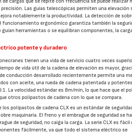
n de cargas que se repite con frecuencia se puede realizar
e precisión. Las guías telescópicas permiten una elevación 
ejora notablemente la productividad. La detección de sob
 El funcionamiento ergonómico garantiza también la seguri
e guían herramientas o se equilibran componentes, la carg
éctrico potente y duradero
necranes tienen una vida de servicio cuatro veces superio
empo de vida útil de la cadena de elevación es mayor, graci
 de conducción desarrollado recientemente permite una me
cados con aceite, una rueda de cadena patentada y potente
:1. La velocidad estándar es 8m/min, lo que hace que el po
que otros polipastos de cadena con lo que se compara.
de los polipastos de cadena CLX es un estándar de segurid
sobre maquinaria. El freno y el embrague de seguridad se h
rague de seguridad, no caiga la carga. La serie CLX es fácil
onentes fácilmente, ya que todo el sistema eléctrico se