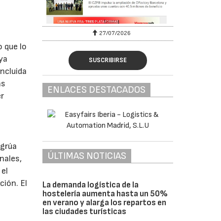
27/07/2026
 que lo
ya
SUSCRIBIRSE
incluida
as
ENLACES DESTACADOS
er
 grúa
ÚLTIMAS NOTICIAS
nales,
 el
ción. El
La demanda logística de la
hostelería aumenta hasta un 50%
en verano y alarga los repartos en
las ciudades turísticas