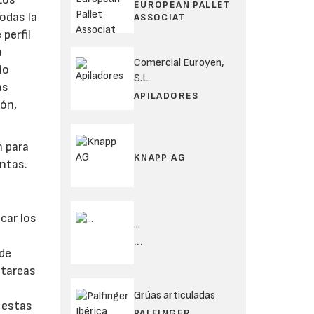
EUROPEAN PALLET
todas la
ASSOCIAT
perfil
a
Comercial Euroyen,
io
S.L.
ás
APILADORES
ión,
n para
KNAPP AG
untas.
car los
...
...
 de
 tareas
Grúas articuladas
 estas
PALFINGER