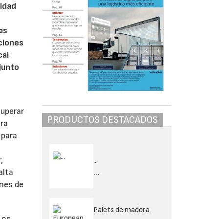
ridad
as
ciones
cal
junto
superar
PRODUCTOS DESTACADOS
ara
 para
,
...
alta
...
ones de
Palets de madera
Los