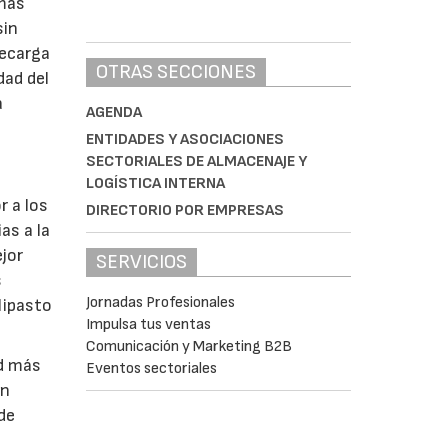
 más
sin
recarga
OTRAS SECCIONES
dad del
a
AGENDA
ENTIDADES Y ASOCIACIONES
SECTORIALES DE ALMACENAJE Y
LOGÍSTICA INTERNA
r a los
DIRECTORIO POR EMPRESAS
as a la
jor
SERVICIOS
s
Jornadas Profesionales
lipasto
Impulsa tus ventas
Comunicación y Marketing B2B
ad más
Eventos sectoriales
an
 de