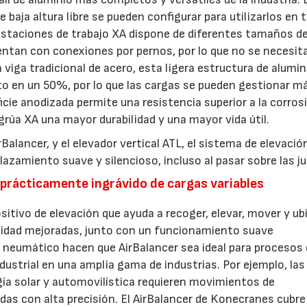
e baja altura libre se pueden configurar para utilizarlos en 
 estaciones de trabajo XA dispone de diferentes tamaños de 
uentan con conexiones por pernos, por lo que no se necesit
 viga tradicional de acero, esta ligera estructura de alumin
rto en un 50%, por lo que las cargas se pueden gestionar m
ie anodizada permite una resistencia superior a la corros
grúa XA una mayor durabilidad y una mayor vida útil.
lancer, y el elevador vertical ATL, el sistema de elevació
azamiento suave y silencioso, incluso al pasar sobre las j
prácticamente ingrávido de cargas variables
itivo de elevación que ayuda a recoger, elevar, mover y ubi
lidad mejoradas, junto con un funcionamiento suave
n neumático hacen que AirBalancer sea ideal para procesos
dustrial en una amplia gama de industrias. Por ejemplo, las
rgía solar y automovilística requieren movimientos de
das con alta precisión. El AirBalancer de Konecranes cubre