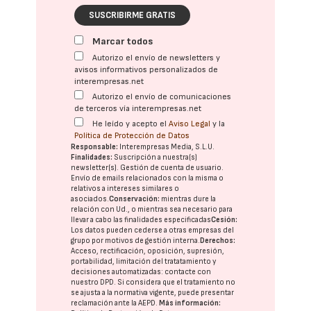
SUSCRIBIRME GRATIS
Marcar todos
Autorizo el envío de newsletters y
avisos informativos personalizados de
interempresas.net
Autorizo el envío de comunicaciones
de terceros vía interempresas.net
He leído y acepto el
Aviso Legal
y la
Política de Protección de Datos
Responsable:
Interempresas Media, S.L.U.
Finalidades:
Suscripción a nuestra(s)
newsletter(s). Gestión de cuenta de usuario.
Envío de emails relacionados con la misma o
relativos a intereses similares o
asociados.
Conservación:
mientras dure la
relación con Ud., o mientras sea necesario para
llevar a cabo las finalidades especificadas
Cesión:
Los datos pueden cederse a otras
empresas del
grupo
por motivos de gestión interna.
Derechos:
Acceso, rectificación, oposición, supresión,
portabilidad, limitación del tratatamiento y
decisiones automatizadas:
contacte con
nuestro DPD
. Si considera que el tratamiento no
se ajusta a la normativa vigente, puede presentar
reclamación ante la
AEPD
.
Más información: