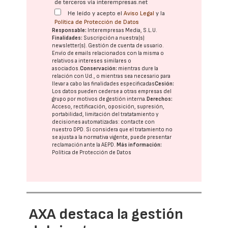
de terceros vía interempresas.net
He leído y acepto el
Aviso Legal
y la
Política de Protección de Datos
Responsable:
Interempresas Media, S.L.U.
Finalidades:
Suscripción a nuestra(s)
newsletter(s). Gestión de cuenta de usuario.
Envío de emails relacionados con la misma o
relativos a intereses similares o
asociados.
Conservación:
mientras dure la
relación con Ud., o mientras sea necesario para
llevar a cabo las finalidades especificadas
Cesión:
Los datos pueden cederse a otras
empresas del
grupo
por motivos de gestión interna.
Derechos:
Acceso, rectificación, oposición, supresión,
portabilidad, limitación del tratatamiento y
decisiones automatizadas:
contacte con
nuestro DPD
. Si considera que el tratamiento no
se ajusta a la normativa vigente, puede presentar
reclamación ante la
AEPD
.
Más información:
Política de Protección de Datos
AXA destaca la gestión