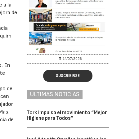
 a la
jora de
ncia
oaquim
6
14/07/2026
o. En
ste
SUSCRIBIRSE
mpo de
ÚLTIMAS NOTICIAS
acen
ajador
 Mas,
Tork impulsa el movimiento “Mejor
Higiene para Todos”
cia de