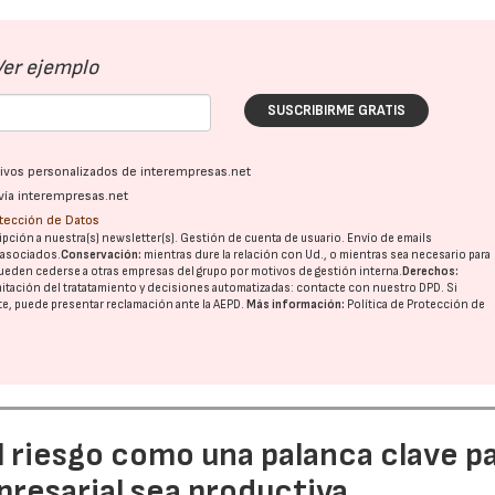
Ver ejemplo
SUSCRIBIRME GRATIS
ativos personalizados de interempresas.net
vía interempresas.net
otección de Datos
pción a nuestra(s) newsletter(s). Gestión de cuenta de usuario. Envío de emails
o asociados.
Conservación:
mientras dure la relación con Ud., o mientras sea necesario para
ueden cederse a otras
empresas del grupo
por motivos de gestión interna.
Derechos:
imitación del tratatamiento y decisiones automatizadas:
contacte con nuestro DPD
. Si
nte, puede presentar reclamación ante la
AEPD
.
Más información:
Política de Protección de
l riesgo como una palanca clave p
resarial sea productiva