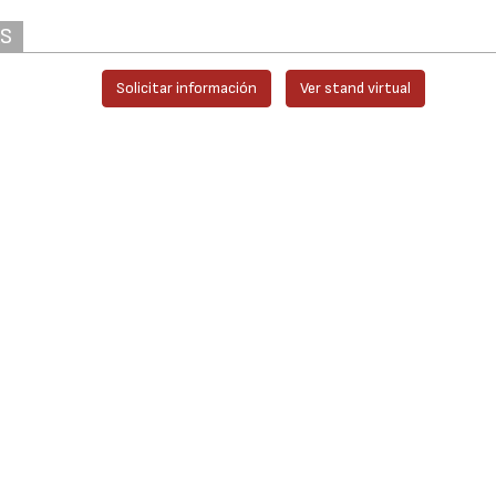
AS
Solicitar información
Ver stand virtual
ver/escribir comentarios
entificarse
Contactar
Aviso Leg
gistrarse
Canal ético
Protecció
Datos
ewsLetters
Nuestros
productos
Política d
scribirse a
Cookies
vista
Quiénes somos
Colaborac
editoriale
© 2026 -
Interempresas Media, S.L.U. - Grupo Interempresas