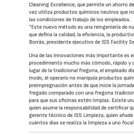
Cleaning Excellence, que permite un ahorro d
vez utiliza productos químicos neutros que 
las condiciones de trabajo de los empleados.
“Este nuevo método es una reingeniería de nue
que defina la calidad, la eficiencia, la product
Borràs, presidente ejecutivo de ISS Facility S
Una de las innovaciones más importante es el
procedimiento mucho más cómodo, rápido y q
lugar de la tradicional fregona, el empleado
modo, el operario no manipula productos quími
preimpregnación antes de que inicie la jornad
fregado comparado con una fregona tradiciona
para que sus oficinas estén limpias. Existe una
quien asume la responsabilidad de certificar q
gerente técnico de ISS Limpieza, quien añade
cuántos días se realiza la limpieza a uno foca