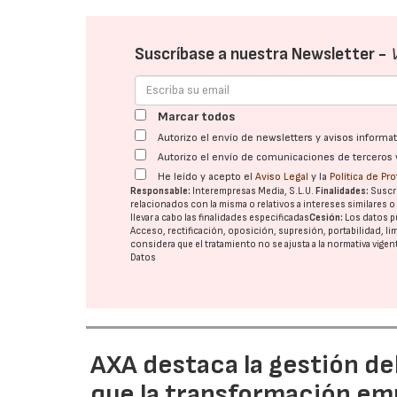
Suscríbase a nuestra Newsletter -
Marcar todos
Autorizo el envío de newsletters y avisos inform
Autorizo el envío de comunicaciones de terceros 
He leído y acepto el
Aviso Legal
y la
Política de Pr
Responsable:
Interempresas Media, S.L.U.
Finalidades:
Suscri
relacionados con la misma o relativos a intereses similares 
llevar a cabo las finalidades especificadas
Cesión:
Los datos p
Acceso, rectificación, oposición, supresión, portabilidad, l
considera que el tratamiento no se ajusta a la normativa vige
Datos
AXA destaca la gestión de
que la transformación emp