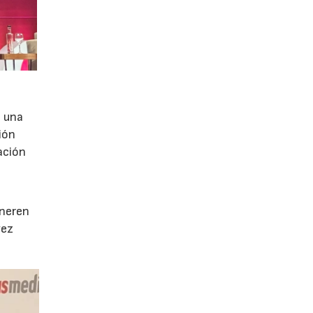
e una
ión
ación
e
eneren
vez