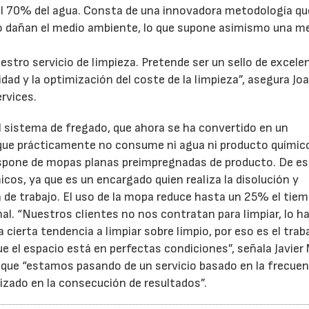
el 70% del agua. Consta de una innovadora metodología que
no dañan el medio ambiente, lo que supone asimismo una me
stro servicio de limpieza. Pretende ser un sello de excele
ividad y la optimización del coste de la limpieza”, asegura J
ervices.
 sistema de fregado, que ahora se ha convertido en un
14/07/2026
28/07/202
ue prácticamente no consume ni agua ni producto químic
 dispone de mopas planas preimpregnadas de producto. De e
cos, ya que es un encargado quien realiza la disolución y
a de trabajo. El uso de la mopa reduce hasta un 25% el tie
l. “Nuestros clientes no nos contratan para limpiar, lo h
 cierta tendencia a limpiar sobre limpio, por eso es el trab
ue el espacio está en perfectas condiciones”, señala Javier
 que “estamos pasando de un servicio basado en la frecuen
lizado en la consecución de resultados”.