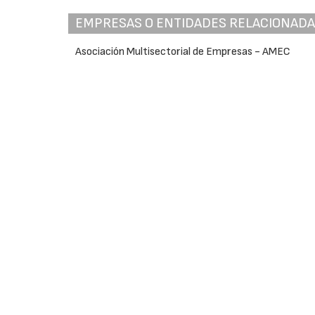
EMPRESAS O ENTIDADES RELACIONAD
Asociación Multisectorial de Empresas - AMEC
Id
Re
N
Su
re