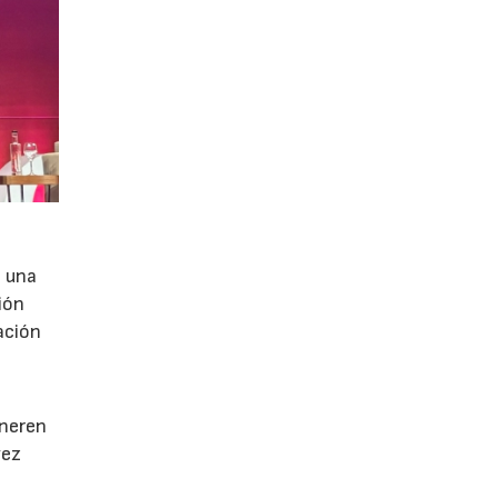
e una
ión
ación
e
eneren
vez