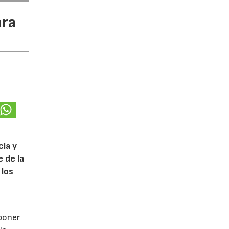
ara
cia y
 de la
 los
poner