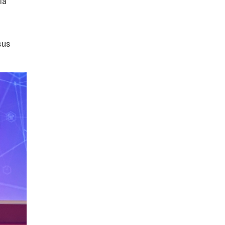
la
sus