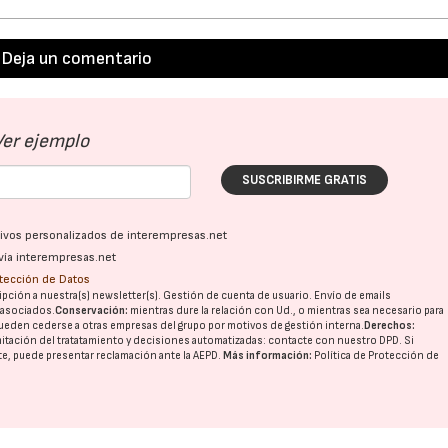
Deja un comentario
Ver ejemplo
SUSCRIBIRME GRATIS
ativos personalizados de interempresas.net
vía interempresas.net
otección de Datos
pción a nuestra(s) newsletter(s). Gestión de cuenta de usuario. Envío de emails
o asociados.
Conservación:
mientras dure la relación con Ud., o mientras sea necesario para
ueden cederse a otras
empresas del grupo
por motivos de gestión interna.
Derechos:
imitación del tratatamiento y decisiones automatizadas:
contacte con nuestro DPD
. Si
nte, puede presentar reclamación ante la
AEPD
.
Más información:
Política de Protección de