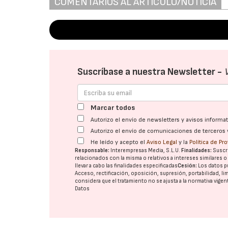
COMENTARIOS AL ARTÍCULO/NOTICIA
Suscríbase a nuestra Newsletter -
Marcar todos
Autorizo el envío de newsletters y avisos inform
Autorizo el envío de comunicaciones de terceros 
He leído y acepto el
Aviso Legal
y la
Política de Pr
Responsable:
Interempresas Media, S.L.U.
Finalidades:
Suscri
relacionados con la misma o relativos a intereses similares 
llevar a cabo las finalidades especificadas
Cesión:
Los datos p
Acceso, rectificación, oposición, supresión, portabilidad, l
considera que el tratamiento no se ajusta a la normativa vige
Datos