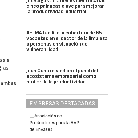
José Agustín Cruelles identifica las
cinco palancas clave para mejorar
la productividad industrial
AELMA facilita la cobertura de 65
vacantes en el sector de la limpieza
a personas en situación de
vulnerabilidad
das a
gras
Joan Caba reivindica el papel del
ecosistema empresarial como
motor de la productividad
, ambas
EMPRESAS DESTACADAS