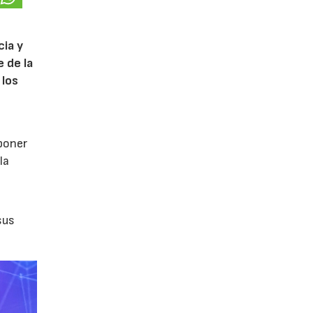
cia y
 de la
 los
poner
la
sus