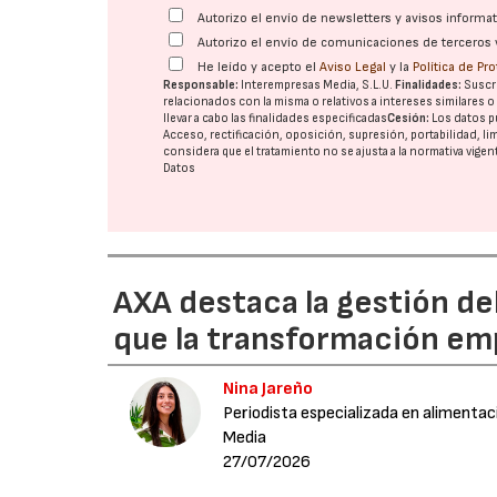
Autorizo el envío de newsletters y avisos inform
Autorizo el envío de comunicaciones de terceros 
He leído y acepto el
Aviso Legal
y la
Política de Pr
Responsable:
Interempresas Media, S.L.U.
Finalidades:
Suscri
relacionados con la misma o relativos a intereses similares 
llevar a cabo las finalidades especificadas
Cesión:
Los datos p
Acceso, rectificación, oposición, supresión, portabilidad, l
considera que el tratamiento no se ajusta a la normativa vige
Datos
AXA destaca la gestión de
que la transformación emp
Nina Jareño
Periodista especializada en alimentac
Media
27/07/2026