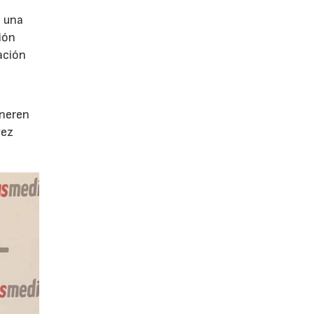
e una
ión
ación
e
eneren
vez