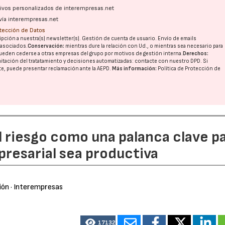
ativos personalizados de interempresas.net
vía interempresas.net
otección de Datos
pción a nuestra(s) newsletter(s). Gestión de cuenta de usuario. Envío de emails
o asociados.
Conservación:
mientras dure la relación con Ud., o mientras sea necesario para
ueden cederse a otras
empresas del grupo
por motivos de gestión interna.
Derechos:
imitación del tratatamiento y decisiones automatizadas:
contacte con nuestro DPD
. Si
nte, puede presentar reclamación ante la
AEPD
.
Más información:
Política de Protección de
l riesgo como una palanca clave p
resarial sea productiva
ión
· Interempresas
17132