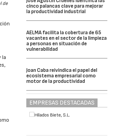
José Agustín Cruelles identifica las
l de
cinco palancas clave para mejorar
la productividad industrial
ción
AELMA facilita la cobertura de 65
vacantes en el sector de la limpieza
a personas en situación de
vulnerabilidad
 la
es,
Joan Caba reivindica el papel del
ecosistema empresarial como
motor de la productividad
EMPRESAS DESTACADAS
como