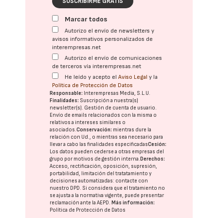
SUSCRIBIRME GRATIS
Marcar todos
Autorizo el envío de newsletters y
avisos informativos personalizados de
interempresas.net
Autorizo el envío de comunicaciones
de terceros vía interempresas.net
He leído y acepto el
Aviso Legal
y la
Política de Protección de Datos
Responsable:
Interempresas Media, S.L.U.
Finalidades:
Suscripción a nuestra(s)
newsletter(s). Gestión de cuenta de usuario.
Envío de emails relacionados con la misma o
relativos a intereses similares o
asociados.
Conservación:
mientras dure la
relación con Ud., o mientras sea necesario para
llevar a cabo las finalidades especificadas
Cesión:
Los datos pueden cederse a otras
empresas del
grupo
por motivos de gestión interna.
Derechos:
Acceso, rectificación, oposición, supresión,
portabilidad, limitación del tratatamiento y
decisiones automatizadas:
contacte con
nuestro DPD
. Si considera que el tratamiento no
se ajusta a la normativa vigente, puede presentar
reclamación ante la
AEPD
.
Más información:
Política de Protección de Datos