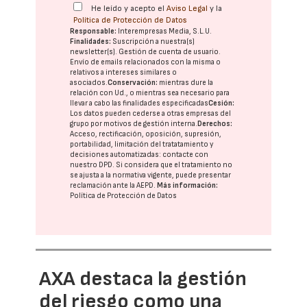
He leído y acepto el
Aviso Legal
y la
Política de Protección de Datos
Responsable:
Interempresas Media, S.L.U.
Finalidades:
Suscripción a nuestra(s)
newsletter(s). Gestión de cuenta de usuario.
Envío de emails relacionados con la misma o
relativos a intereses similares o
asociados.
Conservación:
mientras dure la
relación con Ud., o mientras sea necesario para
llevar a cabo las finalidades especificadas
Cesión:
Los datos pueden cederse a otras
empresas del
grupo
por motivos de gestión interna.
Derechos:
Acceso, rectificación, oposición, supresión,
portabilidad, limitación del tratatamiento y
decisiones automatizadas:
contacte con
nuestro DPD
. Si considera que el tratamiento no
se ajusta a la normativa vigente, puede presentar
reclamación ante la
AEPD
.
Más información:
Política de Protección de Datos
AXA destaca la gestión
del riesgo como una