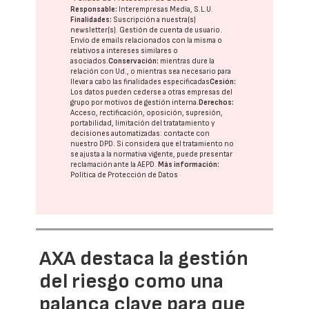
Responsable:
Interempresas Media, S.L.U.
Finalidades:
Suscripción a nuestra(s)
newsletter(s). Gestión de cuenta de usuario.
Envío de emails relacionados con la misma o
relativos a intereses similares o
asociados.
Conservación:
mientras dure la
relación con Ud., o mientras sea necesario para
llevar a cabo las finalidades especificadas
Cesión:
Los datos pueden cederse a otras
empresas del
grupo
por motivos de gestión interna.
Derechos:
Acceso, rectificación, oposición, supresión,
portabilidad, limitación del tratatamiento y
decisiones automatizadas:
contacte con
nuestro DPD
. Si considera que el tratamiento no
se ajusta a la normativa vigente, puede presentar
reclamación ante la
AEPD
.
Más información:
Política de Protección de Datos
AXA destaca la gestión
del riesgo como una
palanca clave para que