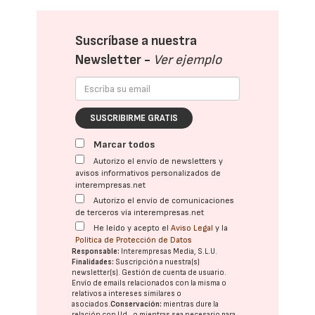
Suscríbase a nuestra
Newsletter -
Ver ejemplo
SUSCRIBIRME GRATIS
Marcar todos
Autorizo el envío de newsletters y
avisos informativos personalizados de
interempresas.net
Autorizo el envío de comunicaciones
de terceros vía interempresas.net
He leído y acepto el
Aviso Legal
y la
Política de Protección de Datos
Responsable:
Interempresas Media, S.L.U.
Finalidades:
Suscripción a nuestra(s)
newsletter(s). Gestión de cuenta de usuario.
Envío de emails relacionados con la misma o
relativos a intereses similares o
asociados.
Conservación:
mientras dure la
relación con Ud., o mientras sea necesario para