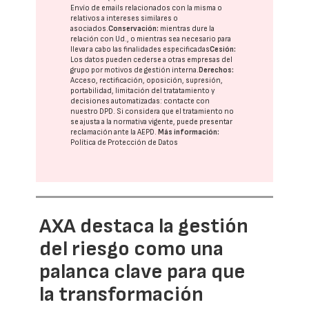
Envío de emails relacionados con la misma o
relativos a intereses similares o
asociados.
Conservación:
mientras dure la
relación con Ud., o mientras sea necesario para
llevar a cabo las finalidades especificadas
Cesión:
Los datos pueden cederse a otras
empresas del
grupo
por motivos de gestión interna.
Derechos:
Acceso, rectificación, oposición, supresión,
portabilidad, limitación del tratatamiento y
decisiones automatizadas:
contacte con
nuestro DPD
. Si considera que el tratamiento no
se ajusta a la normativa vigente, puede presentar
reclamación ante la
AEPD
.
Más información:
Política de Protección de Datos
AXA destaca la gestión
del riesgo como una
palanca clave para que
la transformación