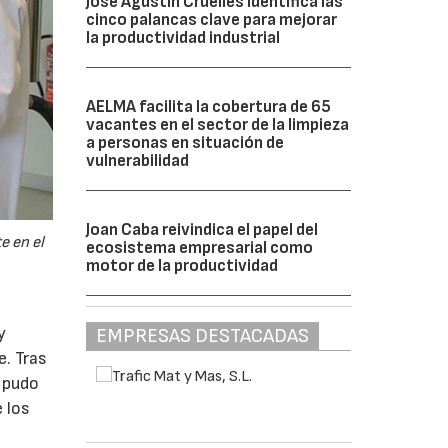
José Agustín Cruelles identifica las
cinco palancas clave para mejorar
la productividad industrial
AELMA facilita la cobertura de 65
vacantes en el sector de la limpieza
a personas en situación de
vulnerabilidad
Joan Caba reivindica el papel del
e en el
ecosistema empresarial como
motor de la productividad
y
EMPRESAS DESTACADAS
e. Tras
e pudo
 los