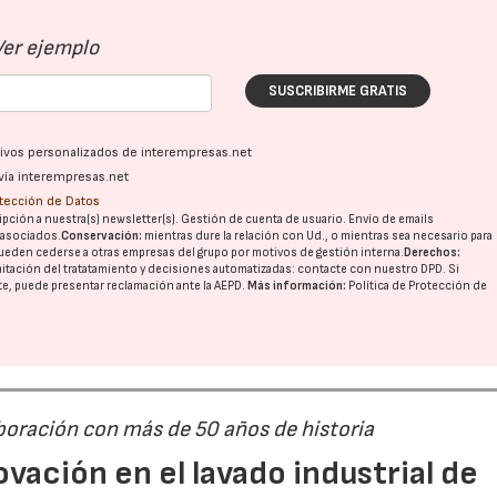
Ver ejemplo
SUSCRIBIRME GRATIS
ativos personalizados de interempresas.net
vía interempresas.net
otección de Datos
pción a nuestra(s) newsletter(s). Gestión de cuenta de usuario. Envío de emails
o asociados.
Conservación:
mientras dure la relación con Ud., o mientras sea necesario para
ueden cederse a otras
empresas del grupo
por motivos de gestión interna.
Derechos:
imitación del tratatamiento y decisiones automatizadas:
contacte con nuestro DPD
. Si
nte, puede presentar reclamación ante la
AEPD
.
Más información:
Política de Protección de
boración con más de 50 años de historia
novación en el lavado industrial de