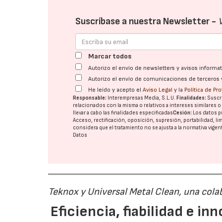
Suscríbase a nuestra Newsletter -
Marcar todos
Autorizo el envío de newsletters y avisos inform
Autorizo el envío de comunicaciones de terceros 
He leído y acepto el
Aviso Legal
y la
Política de Pr
Responsable:
Interempresas Media, S.L.U.
Finalidades:
Suscri
relacionados con la misma o relativos a intereses similares 
llevar a cabo las finalidades especificadas
Cesión:
Los datos p
Acceso, rectificación, oposición, supresión, portabilidad, l
considera que el tratamiento no se ajusta a la normativa vige
Datos
Teknox y Universal Metal Clean, una cola
Eficiencia, fiabilidad e in