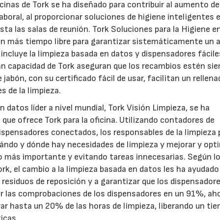
icinas de Tork se ha diseñado para contribuir al aumento de
aboral, al proporcionar soluciones de higiene inteligentes 
sta las salas de reunión. Tork Soluciones para la Higiene e
jan más tiempo libre para garantizar sistemáticamente un a
e incluye la limpieza basada en datos y dispensadores fácile
an capacidad de Tork aseguran que los recambios estén si
jabón, con su certificado fácil de usar, facilitan un rellen
s de la limpieza.
n datos líder a nivel mundial, Tork Visión Limpieza, se ha
que ofrece Tork para la oficina. Utilizando contadores de
y dispensadores conectados, los responsables de la limpieza
uándo y dónde hay necesidades de limpieza y mejorar y opt
lo más importante y evitando tareas innecesarias. Según l
ork, el cambio a la limpieza basada en datos les ha ayudado
s residuos de reposición y a garantizar que los dispensador
ir las comprobaciones de los dispensadores en un 91%, ah
rar hasta un 20% de las horas de limpieza, liberando un ti
icas.