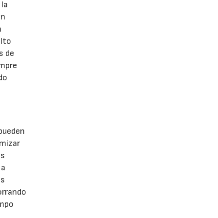
 la
en
n
lto
s de
empre
ado
 pueden
imizar
os
 a
es
orrando
empo