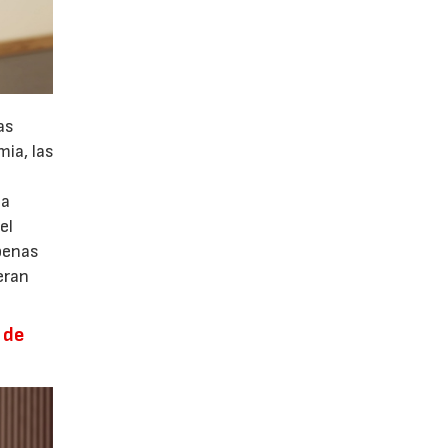
as
ia, las
la
el
apenas
eran
 de