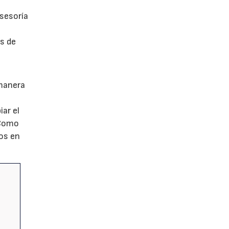
asesoría
es de
 manera
a
ar el
 Como
os en