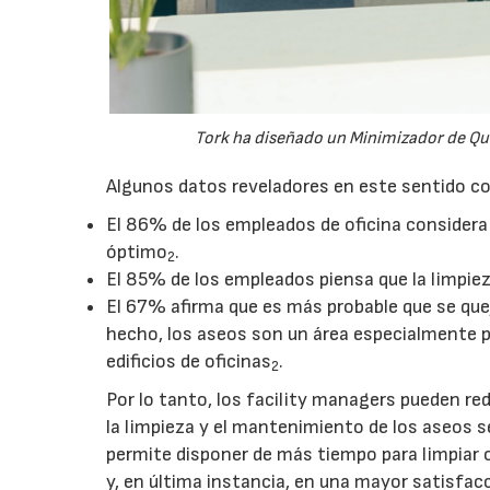
Tork ha diseñado un Minimizador de Quej
Algunos datos reveladores en este sentido c
El 86% de los empleados de oficina considera 
óptimo
.
2
El 85% de los empleados piensa que la limpieza d
El 67% afirma que es más probable que se quej
hecho, los aseos son un área especialmente p
edificios de oficinas
.
2
Por lo tanto, los facility managers pueden re
la limpieza y el mantenimiento de los aseos se
permite disponer de más tiempo para limpiar o
y, en última instancia, en una mayor satisfac