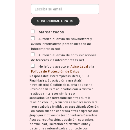
SUSCRIBIRME GRATIS
Marcar todos
Autorizo el envío de newsletters y
avisos informativos personalizados de
interempresas.net
Autorizo el envío de comunicaciones
de terceros vía interempresas.net
He leído y acepto el
Aviso Legal
y la
Política de Protección de Datos
Responsable:
Interempresas Media, S.L.U.
Finalidades:
Suscripción a nuestra(s)
newsletter(s). Gestión de cuenta de usuario.
Envío de emails relacionados con la misma o
relativos a intereses similares o
asociados.
Conservación:
mientras dure la
relación con Ud., o mientras sea necesario para
llevar a cabo las finalidades especificadas
Cesión:
Los datos pueden cederse a otras
empresas del
grupo
por motivos de gestión interna.
Derechos:
Acceso, rectificación, oposición, supresión,
portabilidad, limitación del tratatamiento y
decisiones automatizadas:
contacte con