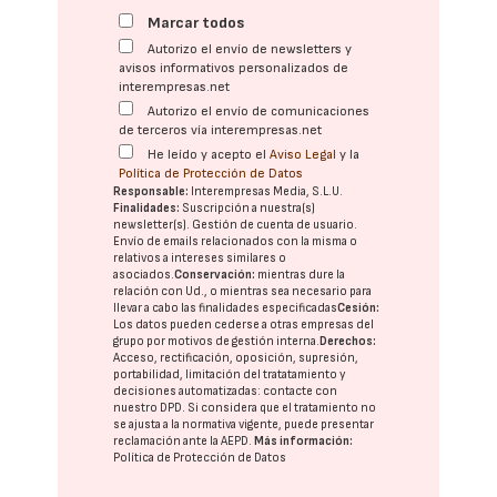
Marcar todos
Autorizo el envío de newsletters y
avisos informativos personalizados de
interempresas.net
Autorizo el envío de comunicaciones
de terceros vía interempresas.net
He leído y acepto el
Aviso Legal
y la
Política de Protección de Datos
Responsable:
Interempresas Media, S.L.U.
Finalidades:
Suscripción a nuestra(s)
newsletter(s). Gestión de cuenta de usuario.
Envío de emails relacionados con la misma o
relativos a intereses similares o
asociados.
Conservación:
mientras dure la
relación con Ud., o mientras sea necesario para
llevar a cabo las finalidades especificadas
Cesión:
Los datos pueden cederse a otras
empresas del
grupo
por motivos de gestión interna.
Derechos:
Acceso, rectificación, oposición, supresión,
portabilidad, limitación del tratatamiento y
decisiones automatizadas:
contacte con
nuestro DPD
. Si considera que el tratamiento no
se ajusta a la normativa vigente, puede presentar
reclamación ante la
AEPD
.
Más información:
Política de Protección de Datos