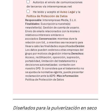
Autorizo el envío de comunicaciones
de terceros vía interempresas.net
He leído y acepto el
Aviso Legal
y la
Política de Protección de Datos
Responsable:
Interempresas Media, S.L.U.
Finalidades:
Suscripción a nuestra(s)
newsletter(s). Gestión de cuenta de usuario.
Envío de emails relacionados con la misma o
relativos a intereses similares o
asociados.
Conservación:
mientras dure la
relación con Ud., o mientras sea necesario para
llevar a cabo las finalidades especificadas
Cesión:
Los datos pueden cederse a otras
empresas del
grupo
por motivos de gestión interna.
Derechos:
Acceso, rectificación, oposición, supresión,
portabilidad, limitación del tratatamiento y
decisiones automatizadas:
contacte con
nuestro DPD
. Si considera que el tratamiento no
se ajusta a la normativa vigente, puede presentar
reclamación ante la
AEPD
.
Más información:
Política de Protección de Datos
Diseñados para la pulverización en seco