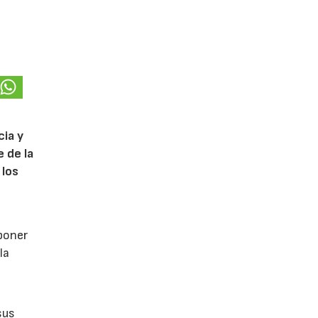
cia y
 de la
 los
poner
la
sus