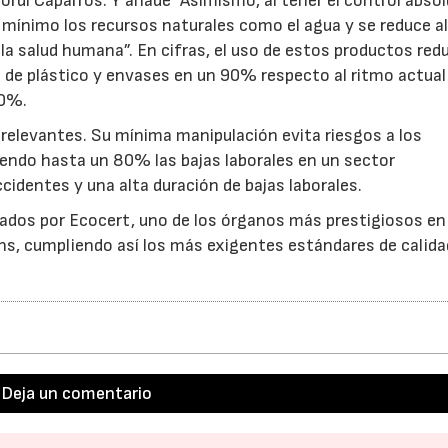
ordi Caparrós. Y añade “Asimismo, al tener el control abso
 mínimo los recursos naturales como el agua y se reduce a
a salud humana”. En cifras, el uso de estos productos red
 de plástico y envases en un 90% respecto al ritmo actual 
 0%.
 relevantes. Su mínima manipulación evita riesgos a los
iendo hasta un 80% las bajas laborales en un sector
cidentes y una alta duración de bajas laborales.
lados por Ecocert, uno de los órganos más prestigiosos en 
ins, cumpliendo así los más exigentes estándares de calida
Deja un comentario