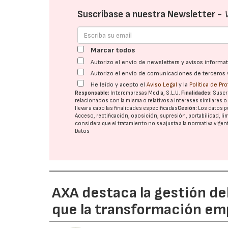
Suscríbase a nuestra Newsletter -
Marcar todos
Autorizo el envío de newsletters y avisos inform
Autorizo el envío de comunicaciones de terceros 
He leído y acepto el
Aviso Legal
y la
Política de Pr
Responsable:
Interempresas Media, S.L.U.
Finalidades:
Suscri
relacionados con la misma o relativos a intereses similares 
llevar a cabo las finalidades especificadas
Cesión:
Los datos p
Acceso, rectificación, oposición, supresión, portabilidad, l
considera que el tratamiento no se ajusta a la normativa vige
Datos
AXA destaca la gestión de
que la transformación emp