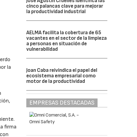
José Agustín Cruelles identifica las
cinco palancas clave para mejorar
la productividad industrial
AELMA facilita la cobertura de 65
vacantes en el sector de la limpieza
a personas en situación de
vulnerabilidad
uerdo
or la
Joan Caba reivindica el papel del
ecosistema empresarial como
motor de la productividad
a
n
ción,
EMPRESAS DESTACADAS
biente.
La firma
 con