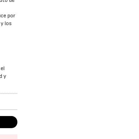
luto de
l
uce por
y los
el
d y