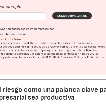
Ver ejemplo
SUSCRIBIRME GRATIS
ativos personalizados de interempresas.net
vía interempresas.net
otección de Datos
pción a nuestra(s) newsletter(s). Gestión de cuenta de usuario. Envío de emails
o asociados.
Conservación:
mientras dure la relación con Ud., o mientras sea necesario para
ueden cederse a otras
empresas del grupo
por motivos de gestión interna.
Derechos:
imitación del tratatamiento y decisiones automatizadas:
contacte con nuestro DPD
. Si
nte, puede presentar reclamación ante la
AEPD
.
Más información:
Política de Protección de
l riesgo como una palanca clave p
resarial sea productiva