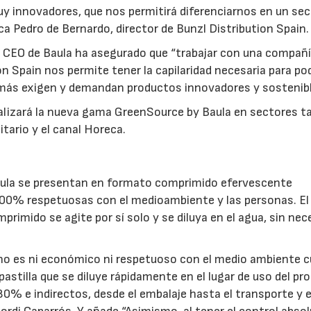
 innovadores, que nos permitirá diferenciarnos en un sec
ca Pedro de Bernardo, director de Bunzl Distribution Spain.
al CEO de Baula ha asegurado que “trabajar con una compañ
on Spain nos permite tener la capilaridad necesaria para po
z más exigen y demandan productos innovadores y sostenibl
cializará la nueva gama GreenSource by Baula en sectores t
tario y el canal Horeca.
aula se presentan en formato comprimido efervescente
100% respetuosas con el medioambiente y las personas. El
rimido se agite por sí solo y se diluya en el agua, sin nec
s no es ni económico ni respetuoso con el medio ambiente 
astilla que se diluye rápidamente en el lugar de uso del pr
0% e indirectos, desde el embalaje hasta el transporte y e