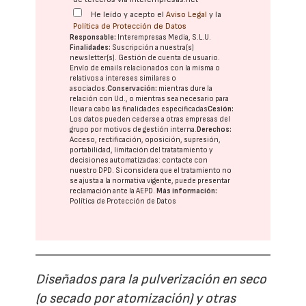
He leído y acepto el
Aviso Legal
y la
Política de Protección de Datos
Responsable:
Interempresas Media, S.L.U.
Finalidades:
Suscripción a nuestra(s)
newsletter(s). Gestión de cuenta de usuario.
Envío de emails relacionados con la misma o
relativos a intereses similares o
asociados.
Conservación:
mientras dure la
relación con Ud., o mientras sea necesario para
llevar a cabo las finalidades especificadas
Cesión:
Los datos pueden cederse a otras
empresas del
grupo
por motivos de gestión interna.
Derechos:
Acceso, rectificación, oposición, supresión,
portabilidad, limitación del tratatamiento y
decisiones automatizadas:
contacte con
nuestro DPD
. Si considera que el tratamiento no
se ajusta a la normativa vigente, puede presentar
reclamación ante la
AEPD
.
Más información:
Política de Protección de Datos
Diseñados para la pulverización en seco
(o secado por atomización) y otras