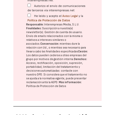
interempresas.net
Autorizo el envío de comunicaciones
de terceros vía interempresas.net
He leído y acepto el
Aviso Legal
y la
Política de Protección de Datos
Responsable:
Interempresas Media, S.L.U.
Finalidades:
Suscripción a nuestra(s)
newsletter(s). Gestión de cuenta de usuario.
Envío de emails relacionados con la misma o
relativos a intereses similares o
asociados.
Conservación:
mientras dure la
relación con Ud., o mientras sea necesario para
llevar a cabo las finalidades especificadas
Cesión:
Los datos pueden cederse a otras
empresas del
grupo
por motivos de gestión interna.
Derechos:
Acceso, rectificación, oposición, supresión,
portabilidad, limitación del tratatamiento y
decisiones automatizadas:
contacte con
nuestro DPD
. Si considera que el tratamiento no
se ajusta a la normativa vigente, puede presentar
reclamación ante la
AEPD
.
Más información:
Política de Protección de Datos