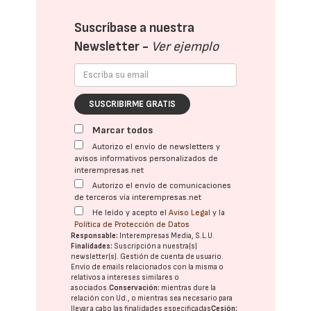
Suscríbase a nuestra
Newsletter -
Ver ejemplo
SUSCRIBIRME GRATIS
Marcar todos
Autorizo el envío de newsletters y
avisos informativos personalizados de
interempresas.net
Autorizo el envío de comunicaciones
de terceros vía interempresas.net
He leído y acepto el
Aviso Legal
y la
Política de Protección de Datos
Responsable:
Interempresas Media, S.L.U.
Finalidades:
Suscripción a nuestra(s)
newsletter(s). Gestión de cuenta de usuario.
Envío de emails relacionados con la misma o
relativos a intereses similares o
asociados.
Conservación:
mientras dure la
relación con Ud., o mientras sea necesario para
llevar a cabo las finalidades especificadas
Cesión: