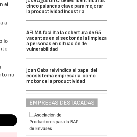
José Agustín Cruelles identifica las
n el
cinco palancas clave para mejorar
la productividad industrial
a a
AELMA facilita la cobertura de 65
vacantes en el sector de la limpieza
o lo
a personas en situación de
ento
vulnerabilidad
a
Joan Caba reivindica el papel del
ento no
ecosistema empresarial como
motor de la productividad
EMPRESAS DESTACADAS