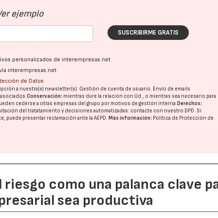
Ver ejemplo
SUSCRIBIRME GRATIS
ativos personalizados de interempresas.net
vía interempresas.net
otección de Datos
pción a nuestra(s) newsletter(s). Gestión de cuenta de usuario. Envío de emails
o asociados.
Conservación:
mientras dure la relación con Ud., o mientras sea necesario para
ueden cederse a otras
empresas del grupo
por motivos de gestión interna.
Derechos:
imitación del tratatamiento y decisiones automatizadas:
contacte con nuestro DPD
. Si
nte, puede presentar reclamación ante la
AEPD
.
Más información:
Política de Protección de
l riesgo como una palanca clave p
resarial sea productiva