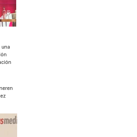
e una
ión
ación
e
eneren
vez