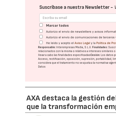
Suscríbase a nuestra Newsletter -
Marcar todos
Autorizo el envío de newsletters y avisos inform
Autorizo el envío de comunicaciones de terceros 
He leído y acepto el
Aviso Legal
y la
Política de Pr
Responsable:
Interempresas Media, S.L.U.
Finalidades:
Suscri
relacionados con la misma o relativos a intereses similares 
llevar a cabo las finalidades especificadas
Cesión:
Los datos p
Acceso, rectificación, oposición, supresión, portabilidad, l
considera que el tratamiento no se ajusta a la normativa vige
Datos
AXA destaca la gestión de
que la transformación emp