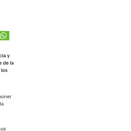
cia y
 de la
 los
poner
la
sus