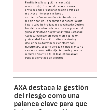
Finalidades:
Suscripción a nuestra(s)
newsletter(s). Gestión de cuenta de usuario.
Envío de emails relacionados con la misma o
relativos a intereses similares o
asociados.
Conservación:
mientras dure la
relación con Ud., o mientras sea necesario para
llevar a cabo las finalidades especificadas
Cesión:
Los datos pueden cederse a otras
empresas del
grupo
por motivos de gestión interna.
Derechos:
Acceso, rectificación, oposición, supresión,
portabilidad, limitación del tratatamiento y
decisiones automatizadas:
contacte con
nuestro DPD
. Si considera que el tratamiento no
se ajusta a la normativa vigente, puede presentar
reclamación ante la
AEPD
.
Más información:
Política de Protección de Datos
AXA destaca la gestión
del riesgo como una
palanca clave para que